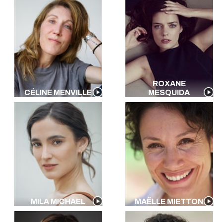
ROXANE
CÉLINE MENVILLE
MESQUIDA
MILA MICHAEL
MAËLLE MIETTON