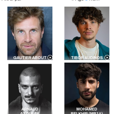
GAUTIER ABOUT
TIBOR AUDINOS
ARNAUD
MOHAMED
AZOULAY
BELKHIR (MB14)