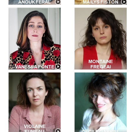
ANOUK FÉRAL
MAÏLYS FISTON
MONTAINE
VANESSA FONTE
FREGEAI
VIOLAINE
FUMEAU
CÉCILE GABRIEL