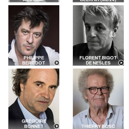
PHILIPPE
FLORENT BIGOT
BÉRODOT
DE NESLES
GRÉGOIRE
BONNET
THIERRY BOSC