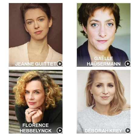
GAËLLE
JEANNE GUITTET
HAÜSERMANN
FLORENCE
HEBBELYNCK
DÉBORAH KREY