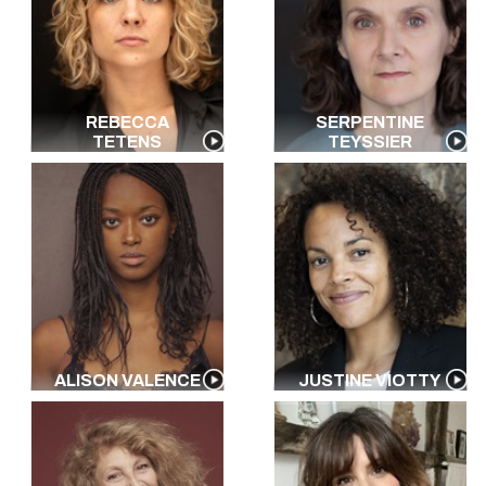
REBECCA
SERPENTINE
TETENS
TEYSSIER
ALISON VALENCE
JUSTINE VIOTTY