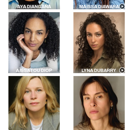
AYA DIANGANA
MAÏSSA DIAWARA
AÏSSATOU DIOP
LYNA DUBARRY