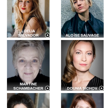
LOELIA
SALVADOR
ALOÏSE SAUVAGE
MARTINE
SCHAMBACHER
DOUNIA SICHOV