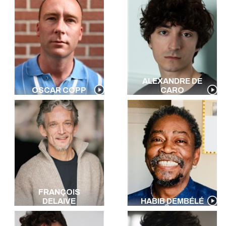
ALEXANDRE DE
OSCAR COPP
CARO
FRANÇOIS
DELAIVE
HABIB DEMBÉLÉ