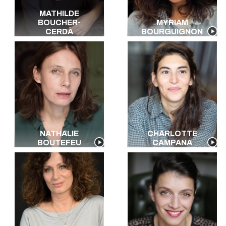
MATHILDE
BOUCHER-
MYRIAM
CERDÀ
BOURGUIGNON
NATHALIE
CHARLOTTE
BOUTEFEU
CAMPANA