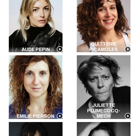
QUITTERIE
AUDE PEPIN
PICAMOLES
JULIETTE
PLUMECOCQ-
EMILIE PIERSON
MECH