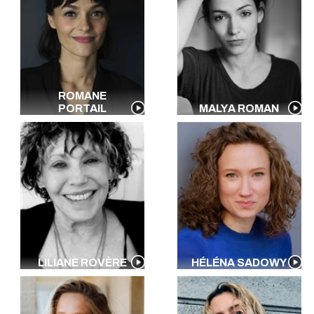
ROMANE
PORTAIL
MALYA ROMAN
LILIANE ROVÈRE
HÉLÉNA SADOWY