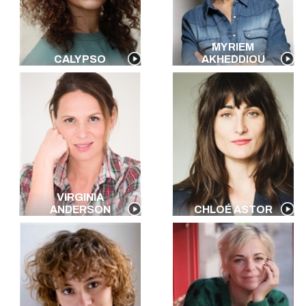
MYRIEM
CALYPSO
AKHEDDIOU
VIRGINIA
ANDERSON
CHLOÉ ASTOR