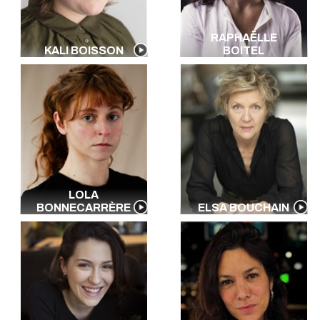
RAPHAËLLE
KALI BOISSON
BOITEL
LOLA
BONNECARRÈRE
ELSA BOUCHAIN