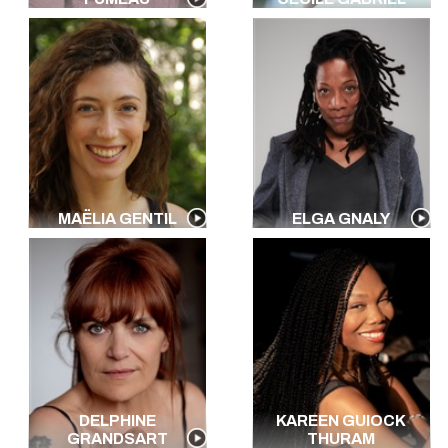
MAËLIA GENTIL
ELGA GNALY
DELPHINE
KAREEN GUIOCK
GRANDSART
THURAM