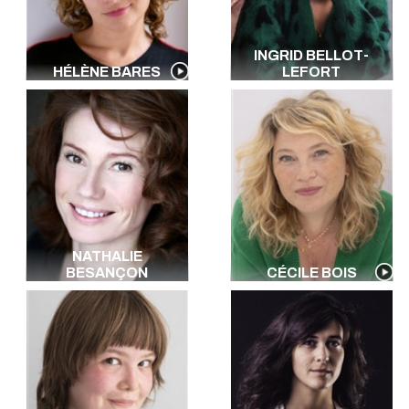
INGRID BELLOT-
HÉLÈNE BARES
LEFORT
NATHALIE
BESANÇON
CÉCILE BOIS