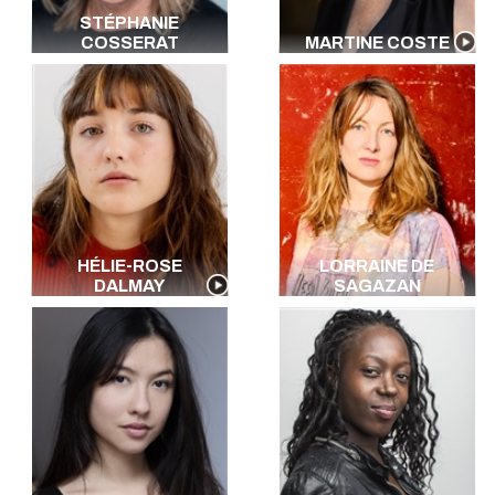
STÉPHANIE
COSSERAT
MARTINE COSTE
HÉLIE-ROSE
LORRAINE DE
DALMAY
SAGAZAN