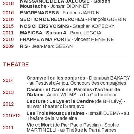
NAISSANCE DE LA JALOUSIE - Golden
2018
Moustache
- Johann DIONNET
2016
ENGRENAGES 5
- Frédéric JARDIN
2016
SECTION DE RECHERCHES
- François GUERIN
2015
NOS CHERS VOISINS
- Stephan KOPECKY
2011
MAFIOSA - Saison 4
- Pierre LECCIA
2010
FRAPPE A MA PORTE
- Vincent HENEINE
2009
RIS
- Jean-Marc SEBAN
THÉÂTRE
Cromwell ou les conjurés
- Djenabah BAKARY
2014
- au Festival d'Anjou, Concours des compagnies
Casimir et Caroline, Paroles d'acteur de
2013
l'Adami
- André WILMS
- à La Cartoucherie
Lecture : Le Lys et la Cendre
(de BH Lévy)
-
2012
au War Theater of Sarajevo
Les Trois Mousquetaires
- Ismaël DJEMA
- au
2010/12
Théâtre de la Madeleine
Vie et Mort
(de Pier Paolo Pasolini) - Sophie
2011
MARTINELLI
- au Théâtre le Pari à Tarbes