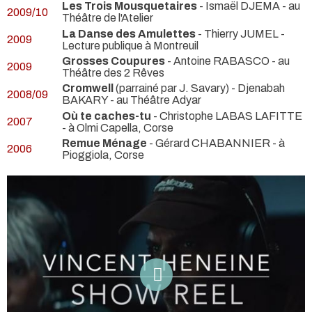
Les Trois Mousquetaires
- Ismaël DJEMA
- au
2009/10
Théâtre de l'Atelier
La Danse des Amulettes
- Thierry JUMEL
-
2009
Lecture publique à Montreuil
Grosses Coupures
- Antoine RABASCO
- au
2009
Théâtre des 2 Rêves
Cromwell
(parrainé par J. Savary) - Djenabah
2008/09
BAKARY
- au Théâtre Adyar
Où te caches-tu
- Christophe LABAS LAFITTE
2007
- à Olmi Capella, Corse
Remue Ménage
- Gérard CHABANNIER
- à
2006
Pioggiola, Corse