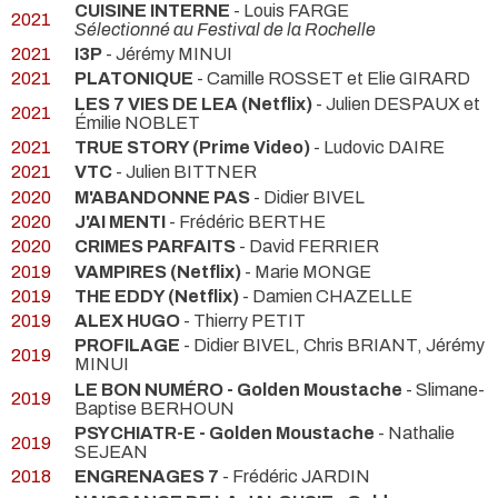
CUISINE INTERNE
- Louis FARGE
2021
Sélectionné au Festival de la Rochelle
2021
I3P
- Jérémy MINUI
2021
PLATONIQUE
- Camille ROSSET et Elie GIRARD
LES 7 VIES DE LEA (Netflix)
- Julien DESPAUX et
2021
Émilie NOBLET
2021
TRUE STORY (Prime Video)
- Ludovic DAIRE
2021
VTC
- Julien BITTNER
2020
M'ABANDONNE PAS
- Didier BIVEL
2020
J'AI MENTI
- Frédéric BERTHE
2020
CRIMES PARFAITS
- David FERRIER
2019
VAMPIRES (Netflix)
- Marie MONGE
2019
THE EDDY (Netflix)
- Damien CHAZELLE
2019
ALEX HUGO
- Thierry PETIT
PROFILAGE
- Didier BIVEL, Chris BRIANT, Jérémy
2019
MINUI
LE BON NUMÉRO - Golden Moustache
- Slimane-
2019
Baptise BERHOUN
PSYCHIATR-E - Golden Moustache
- Nathalie
2019
SEJEAN
2018
ENGRENAGES 7
- Frédéric JARDIN