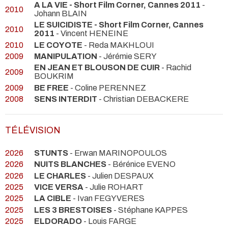
A LA VIE - Short Film Corner, Cannes 2011
-
2010
Johann BLAIN
LE SUICIDISTE - Short Film Corner, Cannes
2010
2011
- Vincent HENEINE
2010
LE COYOTE
- Reda MAKHLOUI
2009
MANIPULATION
- Jérémie SERY
EN JEAN ET BLOUSON DE CUIR
- Rachid
2009
BOUKRIM
2009
BE FREE
- Coline PERENNEZ
2008
SENS INTERDIT
- Christian DEBACKERE
TÉLÉVISION
2026
STUNTS
- Erwan MARINOPOULOS
2026
NUITS BLANCHES
- Bérénice EVENO
2026
LE CHARLES
- Julien DESPAUX
2025
VICE VERSA
- Julie ROHART
2025
LA CIBLE
- Ivan FEGYVERES
2025
LES 3 BRESTOISES
- Stéphane KAPPES
2025
ELDORADO
- Louis FARGE