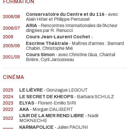
FORMATION
Conservatoire du Centre et du 11è
- avec
2006/08
Alain Hitier et Philippe Perrussel
ARIA
- Rencontres Internationales de l'Acteur
2006/07
dirigées par R. Renucci
2006
Cours Jean-Laurent Cochet
-
Escrime Théâtrale
- Maîtres d'armes : Bernard
2005/06
Chabin, Christophe Mié
Cours Simon
- avec Christine Giua, Chantal
2001/05
Brière, Cyril Jarousseau
CINÉMA
2025
LE LIÈVRE
- Gonzague LEGOUT
2024
LE SECRET DE KHEOPS
- Barbara SCHULZ
2023
ELYAS
- Florent-Emilio SIRI
2022
AKA
- Morgan DALIBERT
L'AIR DE LA MER REND LIBRE
- Nadir
2022
MOKNECHE
KARMAPOLICE
- Julien PAOLINI