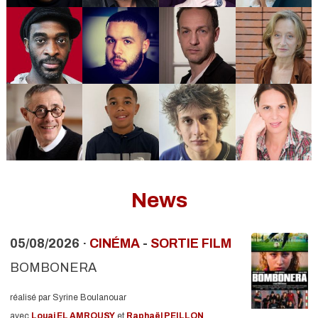
News
05/08/2026 ·
CINÉMA
-
SORTIE FILM
BOMBONERA
réalisé par Syrine Boulanouar
avec
Louai EL AMROUSY
et
Raphaël PEILLON