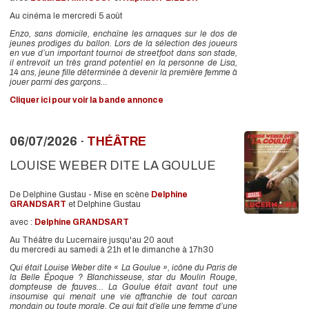
Au cinéma le mercredi 5 août
Enzo, sans domicile, enchaîne les arnaques sur le dos de
jeunes prodiges du ballon. Lors de la sélection des joueurs
en vue d’un important tournoi de streetfoot dans son stade,
il entrevoit un très grand potentiel en la personne de Lisa,
14 ans, jeune fille déterminée à devenir la première femme à
jouer parmi des garçons…
Cliquer ici pour voir la bande annonce
06/07/2026 ·
THÉÂTRE
LOUISE WEBER DITE LA GOULUE
De Delphine Gustau - Mise en scène
Delphine
GRANDSART
et Delphine Gustau
avec :
Delphine GRANDSART
Au Théâtre du Lucernaire jusqu'au 20 aout
du mercredi au samedi à 21h et le dimanche à 17h30
Qui était Louise Weber dite « La Goulue », icône du Paris de
la Belle Époque ? Blanchisseuse, star du Moulin Rouge,
dompteuse de fauves… La Goulue était avant tout une
insoumise qui menait une vie affranchie de tout carcan
mondain ou toute morale. Ce qui fait d’elle une femme d’une