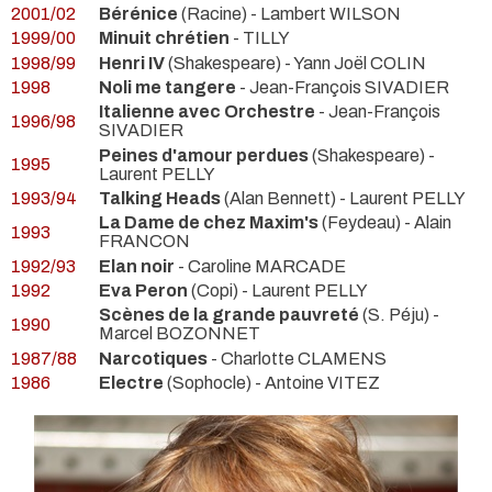
2001/02
Bérénice
(Racine) - Lambert WILSON
1999/00
Minuit chrétien
- TILLY
1998/99
Henri IV
(Shakespeare) - Yann Joël COLIN
1998
Noli me tangere
- Jean-François SIVADIER
Italienne avec Orchestre
- Jean-François
1996/98
SIVADIER
Peines d'amour perdues
(Shakespeare) -
1995
Laurent PELLY
1993/94
Talking Heads
(Alan Bennett) - Laurent PELLY
La Dame de chez Maxim's
(Feydeau) - Alain
1993
FRANCON
1992/93
Elan noir
- Caroline MARCADE
1992
Eva Peron
(Copi) - Laurent PELLY
Scènes de la grande pauvreté
(S. Péju) -
1990
Marcel BOZONNET
1987/88
Narcotiques
- Charlotte CLAMENS
1986
Electre
(Sophocle) - Antoine VITEZ