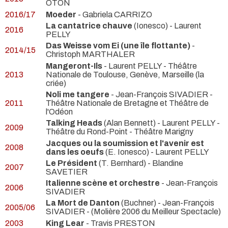
OTON
2016/17
Moeder
- Gabriela CARRIZO
La cantatrice chauve
(Ionesco) - Laurent
2016
PELLY
Das Weisse vom Ei (une île flottante)
-
2014/15
Christoph MARTHALER
Mangeront-Ils
- Laurent PELLY
- Théâtre
2013
Nationale de Toulouse, Genève, Marseille (la
criée)
Noli me tangere
- Jean-François SIVADIER
-
2011
Théâtre Nationale de Bretagne et Théâtre de
l'Odéon
Talking Heads
(Alan Bennett) - Laurent PELLY
-
2009
Théâtre du Rond-Point - Théâtre Marigny
Jacques ou la soumission et l'avenir est
2008
dans les oeufs
(E. Ionesco) - Laurent PELLY
Le Président
(T. Bernhard) - Blandine
2007
SAVETIER
Italienne scène et orchestre
- Jean-François
2006
SIVADIER
La Mort de Danton
(Buchner) - Jean-François
2005/06
SIVADIER -
(Molière 2006 du Meilleur Spectacle)
2003
King Lear
- Travis PRESTON