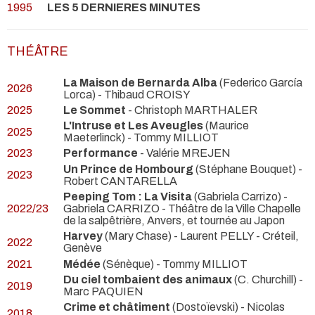
1995
LES 5 DERNIERES MINUTES
THÉÂTRE
La Maison de Bernarda Alba
(Federico García
2026
Lorca) - Thibaud CROISY
2025
Le Sommet
- Christoph MARTHALER
L'Intruse et Les Aveugles
(Maurice
2025
Maeterlinck) - Tommy MILLIOT
2023
Performance
- Valérie MREJEN
Un Prince de Hombourg
(Stéphane Bouquet) -
2023
Robert CANTARELLA
Peeping Tom : La Visita
(Gabriela Carrizo) -
2022/23
Gabriela CARRIZO
- Théâtre de la Ville Chapelle
de la salpêtrière, Anvers, et tournée au Japon
Harvey
(Mary Chase) - Laurent PELLY
- Créteil,
2022
Genève
2021
Médée
(Sénèque) - Tommy MILLIOT
Du ciel tombaient des animaux
(C. Churchill) -
2019
Marc PAQUIEN
Crime et châtiment
(Dostoïevski) - Nicolas
2018