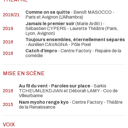
Comme on se quitte
- Benoît MASOCCO
-
2019/21
Paris et Avignon (L'Alhambra)
Jamais le premier soir
(Marie Arditi ) -
2019
Sébastien CYPERS
- Laurette Théâtre (Paris,
Lyon, Avignon)
Toujours ensembles, éternellement séparés
2016
- Aurélien CAVAGNA
- Pôle Pixel
Catch d'impro
- Centre Factory
- Repaire de la
2016
comédie
MISE EN SCÈNE
Au fil du vent - Paroles sur place
- Sarkis
2016
TCHEUMLEKDJIAN et Déborah LAMY
- Cco de
Villeurbanne
Nam myoho renge kyo
- Centre Factory
- Théâtre
2015
de la Renaissance
VOIX