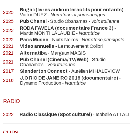
Bugali (livres audio interactifs pour enfants)
-
2025
Victor DUEZ -
Narratrice et personnages
2025
Pub Chanel
- Studio Obahamas -
Voix Italienne
RODA FAVELA (documentaire France 3)
-
2023
Martin MONTI LALAUBIE -
Narratrice
2022
Paris Musée
- Nuits Noires -
Narratrice principale
2021
Video annuelle
- Le mouvement Colibri
2021
Alternatiba
- Margaux MAGIS
Pub Chanel (Cinema/TV/Web)
- Studio
2021
Obahama's -
Voix Italienne
2017
Slenderton Connect
- Aurélien MIHALEVICW
J.O RIO DE JANEIRO 2016 (documentaire)
-
2016
Dynamo Production -
Narratrice
RADIO
2022
Radio Classique (Spot culturel)
- Isabelle ATTALI
CLIPS