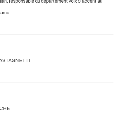
llan, responsable du département voix & accent au
Drama
 CASTAGNETTI
NCHE