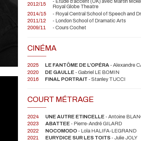
- Etude d’accent (UK) avec Martin Mcke
2012/15
Royal Globe Theatre
2014/15
- Royal Central School of Speech and 
2011/12
- London School of Dramatic Arts
2009/11
- Cours Cochet
CINÉMA
2025
LE FANTÔME DE L’OPÉRA
- Alexandre
2020
DE GAULLE
- Gabriel LE BOMIN
2016
FINAL PORTRAIT
- Stanley TUCCI
COURT MÉTRAGE
2024
UNE AUTRE ETINCELLE
- Antoine BLA
2023
ABATTEE
- Pierre-André GILARD
2022
NOCOMODO
- Lola HALIFA-LEGRAND
2021
EURYDICE SUR LES TOITS
- Julie JOLY