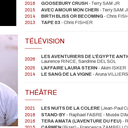
2016
GOOSEBURY CRUSH
- Terry SAM JR
2015
AVEC AMOUR MON CHERI
- Terry SAM 
2014
BIRTH BLISS OR BECOMING
- Chris FI
2013
TAPE 03
- Chris FISHER
TÉLÉVISION
LES AVENTURIERS DE L'ÉGYPTE ANT
2026
Laurence RINCE, Sandrine DEL SOL
2025
L'AFFAIRE LAURA STERN
- Akim ISKER
2014
LE SANG DE LA VIGNE
- Aruna VILLIER
THÉÂTRE
2021
LES NUITS DE LA COLERE
(Jean-Paul C
2018
STAND-BY
- Raphael FABRE
- Musée D’A
2016
TERA AMATA (L'AVENTURE DU FEU)
- 
2015
CARMEN
(Bizet) - Francesca ZAMBELL