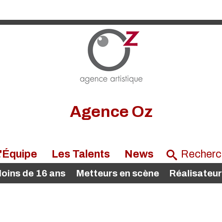
Agence Oz
'Équipe
Les Talents
News
oins de 16 ans
Metteurs en scène
Réalisateu