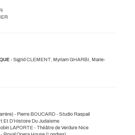
JR
SHER
IQUE
- Sigrid CLEMENT, Myriam GHARBI, Marie-
S
arrère) - Pierre BOUCARD
- Studio Raspail
rt Et D’Histoire Du Judaïsme
Robin LAPORTE
- Théâtre de Verdure Nice
O
- Royal Opera House (Londres)