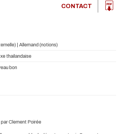
CONTACT
ernelle) | Allemand (notions)
xe thailandaise
veau bon
é par Clement Poirée