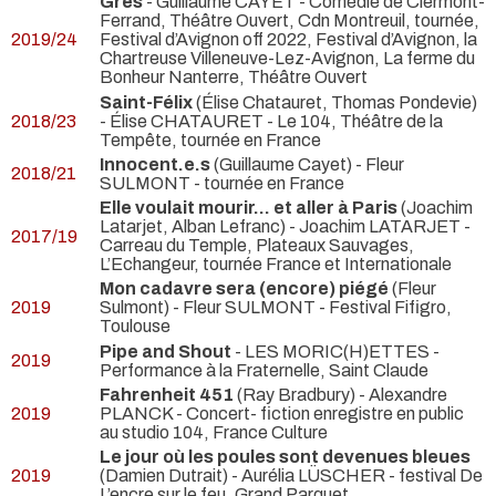
Grès
- Guillaume CAYET
- Comédie de Clermont-
Ferrand, Théâtre Ouvert, Cdn Montreuil, tournée,
2019/24
Festival d’Avignon off 2022, Festival d’Avignon, la
Chartreuse Villeneuve-Lez-Avignon, La ferme du
Bonheur Nanterre, Théâtre Ouvert
Saint-Félix
(Élise Chatauret, Thomas Pondevie)
2018/23
- Élise CHATAURET
- Le 104, Théâtre de la
Tempête, tournée en France
Innocent.e.s
(Guillaume Cayet) - Fleur
2018/21
SULMONT
- tournée en France
Elle voulait mourir… et aller à Paris
(Joachim
Latarjet, Alban Lefranc) - Joachim LATARJET
-
2017/19
Carreau du Temple, Plateaux Sauvages,
L’Echangeur, tournée France et Internationale
Mon cadavre sera (encore) piégé
(Fleur
2019
Sulmont) - Fleur SULMONT
- Festival Fifigro,
Toulouse
Pipe and Shout
- LES MORIC(H)ETTES
-
2019
Performance à la Fraternelle, Saint Claude
Fahrenheit 451
(Ray Bradbury) - Alexandre
2019
PLANCK
- Concert- fiction enregistre en public
au studio 104, France Culture
Le jour où les poules sont devenues bleues
2019
(Damien Dutrait) - Aurélia LÜSCHER
- festival De
L’encre sur le feu, Grand Parquet