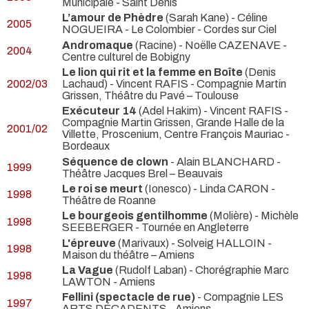
Municipale - Saint Denis
L’amour de Phèdre
(Sarah Kane) - Céline
2005
NOGUEIRA
- Le Colombier - Cordes sur Ciel
Andromaque
(Racine) - Noëlle CAZENAVE
-
2004
Centre culturel de Bobigny
Le lion qui rit et la femme en Boîte
(Denis
2002/03
Lachaud) - Vincent RAFIS
- Compagnie Martin
Grissen, Théâtre du Pavé – Toulouse
Exécuteur 14
(Adel Hakim) - Vincent RAFIS
-
Compagnie Martin Grissen, Grande Halle de la
2001/02
Villette, Proscenium, Centre François Mauriac -
Bordeaux
Séquence de clown
- Alain BLANCHARD
-
1999
Théâtre Jacques Brel – Beauvais
Le roi se meurt
(Ionesco) - Linda CARON
-
1998
Théâtre de Roanne
Le bourgeois gentilhomme
(Molière) - Michèle
1998
SEEBERGER
- Tournée en Angleterre
L'épreuve
(Marivaux) - Solveig HALLOIN
-
1998
Maison du théâtre – Amiens
La Vague
(Rudolf Laban) - Chorégraphie Marc
1998
LAWTON
- Amiens
Fellini (spectacle de rue)
- Compagnie LES
1997
ARTS DÉCADENTS
- Amiens