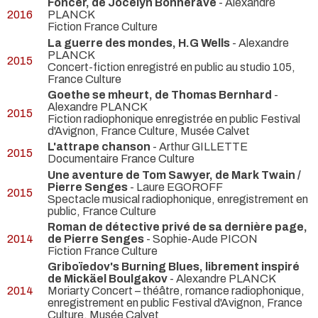
Foncer, de Jocelyn Bonnerave
- Alexandre
2016
PLANCK
Fiction France Culture
La guerre des mondes, H.G Wells
- Alexandre
PLANCK
2015
Concert-fiction enregistré en public au studio 105,
France Culture
Goethe se mheurt, de Thomas Bernhard
-
Alexandre PLANCK
2015
Fiction radiophonique enregistrée en public Festival
d'Avignon, France Culture, Musée Calvet
L'attrape chanson
- Arthur GILLETTE
2015
Documentaire France Culture
Une aventure de Tom Sawyer, de Mark Twain /
Pierre Senges
- Laure EGOROFF
2015
Spectacle musical radiophonique, enregistrement en
public, France Culture
Roman de détective privé de sa dernière page,
2014
de Pierre Senges
- Sophie-Aude PICON
Fiction France Culture
Griboïedov's Burning Blues, librement inspiré
de Mickäel Boulgakov
- Alexandre PLANCK
2014
Moriarty Concert – théâtre, romance radiophonique,
enregistrement en public Festival d'Avignon, France
Culture, Musée Calvet