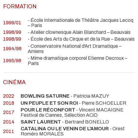
FORMATION
- École Internationale de Théâtre Jacques Lecoq
1999/01
– Paris
1998/99
- Atelier clownesque Alain Blanchard – Beauvais
1998/99
- École des Arts du Cirque et de la Rue – Beauvais
- Conservatoire National d'Art Dramatique –
1994/98
Amiens
- Mime dramatique corporel Etienne Decroux –
1995/98
Paris
CINÉMA
2022
BOWLING SATURNE
- Patricia MAZUY
2018
UN PEUPLE ET SON ROI
- Pierre SCHOELLER
POUR LE RÉCONFORT
- Vincent MACAIGNE
2017
Festival de Cannes, Sélection ACiD
2014
SAINT LAURENT
- Bertrand BONELLO
CATALINA OU LE VENIN DE L'AMOUR
- Orest
2011
Roméro MORALÉS