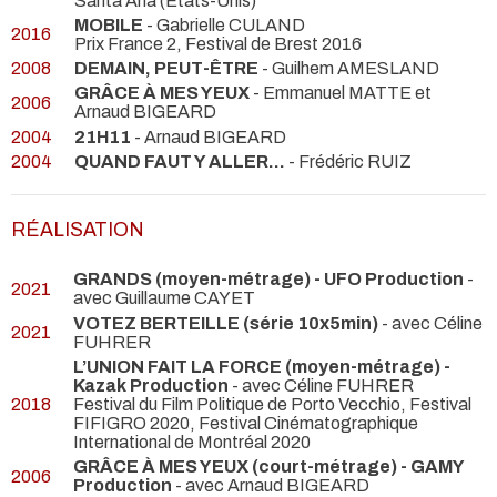
Santa Ana (États-Unis)
MOBILE
- Gabrielle CULAND
2016
Prix France 2, Festival de Brest 2016
2008
DEMAIN, PEUT-ÊTRE
- Guilhem AMESLAND
GRÂCE À MES YEUX
- Emmanuel MATTE et
2006
Arnaud BIGEARD
2004
21H11
- Arnaud BIGEARD
2004
QUAND FAUT Y ALLER…
- Frédéric RUIZ
RÉALISATION
GRANDS (moyen-métrage) - UFO Production
-
2021
avec Guillaume CAYET
VOTEZ BERTEILLE (série 10x5min)
- avec Céline
2021
FUHRER
L’UNION FAIT LA FORCE (moyen-métrage) -
Kazak Production
- avec Céline FUHRER
2018
Festival du Film Politique de Porto Vecchio, Festival
FIFIGRO 2020, Festival Cinématographique
International de Montréal 2020
GRÂCE À MES YEUX (court-métrage) - GAMY
2006
Production
- avec Arnaud BIGEARD