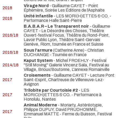
Virage Nord
- Guillaume CAYET
- Point
2018
Éphémère, Soirée Les Éditions de l’Asphalte
Unité Infantile
- LES MORI(H)ETTES & CO.
-
2018
Performance Halle Saint-Pierre
B.A.B.A.R – Le Transparent noir
- Guillaume
CAYET
- Le Désordre des Choses, Théâtre
2016/18
Ouvert-festival Focus, Théâtre du Rond-Point,
Lavoir Public Lyon, Théâtre Saint-Gervais
Genève, Riom, tournée en France et Suisse
Sous l'armure
(Catherine Anne) - Christian
2016/18
DUCHANGE
- Tournée en France
Kaput System
- Michel FROEHLY
- Festival
2014/18
"Still Moving" Galerie Vincenz Sala, Festival au
Village, Brioux/Boutonne, L'annexe Romainville
Croisements
- Guillaume CAYET
- Lecture Pont
2017
Saint-Esprit, Chartreuse de Villeneuve-Lez-
Avignon
Trilobite par Courtoisie #2
- LES
2017
MORIC(H)ETTES & CO.
- Performance à
Honolulu, Nantes
Animal Moderne
- Moriarty, Astéréotypie,
Philippe DUPUY, David PRUDHOMME,
2017
Emmanuel MATTE
- Ferme du Buisson, Festival