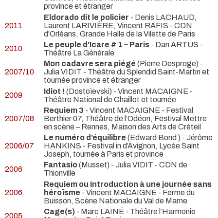
province et étranger
Eldorado dit le policier
- Denis LACHAUD,
2011
Laurent LARIVIÈRE, Vincent RAFIS
- CDN
d'Orléans, Grande Halle de la Vilette de Paris
Le peuple d'Icare # 1 – Paris
- Dan ARTUS
-
2010
Théâtre La Générale
Mon cadavre sera piégé
(Pierre Desproge) -
2007/10
Julia VIDIT
- Théâtre du Splendid Saint-Martin et
tournée province et étranger
Idiot !
(Dostoïevski) - Vincent MACAIGNE
-
2009
Théâtre National de Chaillot et tournée
Requiem 3
- Vincent MACAIGNE
- Festival
2007/08
Berthier 07, Théâtre de l’Odéon, Festival Mettre
en scène – Rennes, Maison des Arts de Créteil
Le numéro d’équilibre
(Edward Bond ) - Jérôme
2006/07
HANKINS
- Festival in d’Avignon, Lycée Saint
Joseph, tournée à Paris et province
Fantasio
(Musset) - Julia VIDIT
- CDN de
2006
Thionville
Requiem ou Introduction à une journée sans
2006
héroïsme
- Vincent MACAIGNE
- Ferme du
Buisson, Scène Nationale du Val de Marne
Cage(s)
- Marc LAINÉ
- Théâtre l’Harmonie
2005