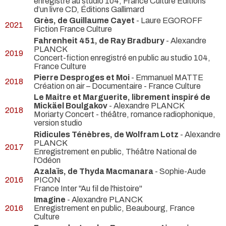
enregistré au studio 104, France Culture Éditions
d’un livre CD, Éditions Gallimard
Grès, de Guillaume Cayet
- Laure EGOROFF
2021
Fiction France Culture
Fahrenheit 451, de Ray Bradbury
- Alexandre
PLANCK
2019
Concert-fiction enregistré en public au studio 104,
France Culture
Pierre Desproges et Moi
- Emmanuel MATTE
2018
Création on air – Documentaire - France Culture
Le Maitre et Marguerite, librement inspiré de
Mickäel Boulgakov
- Alexandre PLANCK
2018
Moriarty Concert - théâtre, romance radiophonique,
version studio
Ridicules Ténèbres, de Wolfram Lotz
- Alexandre
PLANCK
2017
Enregistrement en public, Théâtre National de
l'Odéon
Azalaïs, de Thyda Macmanara
- Sophie-Aude
2016
PICON
France Inter "Au fil de l'histoire"
Imagine
- Alexandre PLANCK
2016
Enregistrement en public, Beaubourg, France
Culture