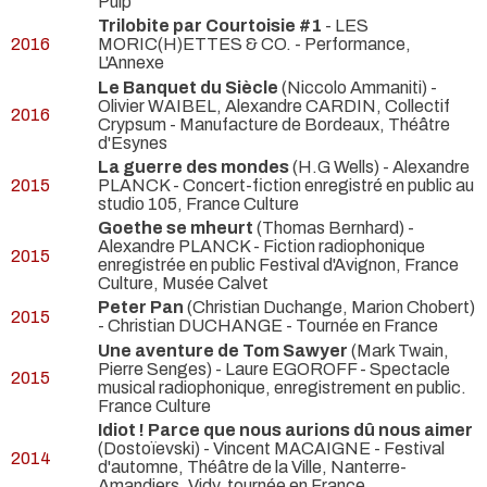
Pulp
Trilobite par Courtoisie #1
- LES
2016
MORIC(H)ETTES & CO.
- Performance,
L'Annexe
Le Banquet du Siècle
(Niccolo Ammaniti) -
Olivier WAIBEL, Alexandre CARDIN, Collectif
2016
Crypsum
- Manufacture de Bordeaux, Théâtre
d'Esynes
La guerre des mondes
(H.G Wells) - Alexandre
2015
PLANCK
- Concert-fiction enregistré en public au
studio 105, France Culture
Goethe se mheurt
(Thomas Bernhard) -
Alexandre PLANCK
- Fiction radiophonique
2015
enregistrée en public Festival d'Avignon, France
Culture, Musée Calvet
Peter Pan
(Christian Duchange, Marion Chobert)
2015
- Christian DUCHANGE
- Tournée en France
Une aventure de Tom Sawyer
(Mark Twain,
Pierre Senges) - Laure EGOROFF
- Spectacle
2015
musical radiophonique, enregistrement en public.
France Culture
Idiot ! Parce que nous aurions dû nous aimer
(Dostoïevski) - Vincent MACAIGNE
- Festival
2014
d'automne, Théâtre de la Ville, Nanterre-
Amandiers, Vidy, tournée en France