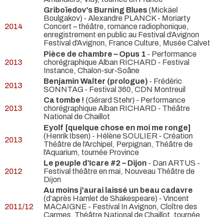
Griboïedov's Burning Blues
(Mickäel
Boulgakov) - Alexandre PLANCK
- Moriarty
2014
Concert – théâtre, romance radiophonique,
enregistrement en public au Festival d’Avignon
Festival d'Avignon, France Culture, Musée Calvet
Pièce de chambre – Opus 1
- Performance
2013
chorégraphique Alban RICHARD
- Festival
Instance, Chalon-sur-Soâne
Benjamin Walter (prologue)
- Frédéric
2013
SONNTAG
- Festival 360, CDN Montreuil
Ca tombe !
(Gérard Stehr) - Performance
2013
chorégraphique Alban RICHARD
- Théâtre
National de Chaillot
Eyolf [quelque chose en moi me ronge]
(Henrik Ibsen) - Hélène SOULIER
- Création
2013
Théâtre de l'Archipel, Perpignan, Théâtre de
l'Aquarium, tournée Province
Le peuple d'Icare #2 – Dijon
- Dan ARTUS
-
2012
Festival théâtre en mai, Nouveau Théâtre de
Dijon
Au moins j'aurai laissé un beau cadavre
(d’après Hamlet de Shakespeare) - Vincent
2011/12
MACAIGNE
- Festival In Avignon, Cloître des
Carmes, Théâtre National de Chaillot, tournée