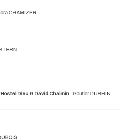
Giora CHAMIZER
l STERN
'Hostel Dieu & David Chalmin
- Gautier DURHIN
 DUBOIS