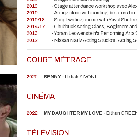
2019
- Stage attendance workshop avec Alex
2019
- Acting class with casting directors L
2019/18
- Script writing course with Yuval Shef
2014/17
- Chubbuck Acting Class, Beginners an
2013
- Yoram Leowenstein's Performing Arts S
2012
- Nissan Nativ Acting Studio’s, Acting 
COURT MÉTRAGE
2025
BENNY
- Itzhak ZIVONI
CINÉMA
2022
MY DAUGHTER MY LOVE
- Eithan GREE
TÉLÉVISION