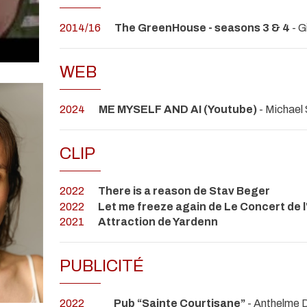
2014/16
The GreenHouse - seasons 3 & 4
- 
WEB
2024
ME MYSELF AND AI (Youtube)
- Michae
CLIP
2022
There is a reason de Stav Beger
2022
Let me freeze again de Le Concert de l
2021
Attraction de Yardenn
PUBLICITÉ
2022
Pub “Sainte Courtisane”
- Anthelme