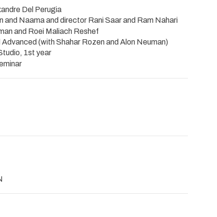
andre Del Perugia
iron and Naama and director Rani Saar and Ram Nahari
erman and Roei Maliach Reshef
d Advanced (with Shahar Rozen and Alon Neuman)
tudio, 1st year
Seminar
N