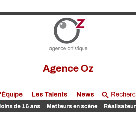
Agence Oz
'Équipe
Les Talents
News
oins de 16 ans
Metteurs en scène
Réalisateu