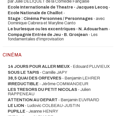
par Julie DELIQUET de la Comédie Fançaise
Ecole Internationale de Theatre - Jacques Lecoq
-
Ecole Nationale de Chaillot
-
Stage : Cinéma Personnes / Personnages
- avec
Dominique Cabrera et Maryline Canto
Le burlesque ou les excentriques - N. Adouarham
-
Compagnie Entrée de Jeu - B. Grosjean
- Les
fondamentales d'Improvisation
CINÉMA
14 JOURS POUR ALLER MIEUX
- Edouard PLUVIEUX
SOUS LE TAPIS
- Camille JAPY
38,5 QUAI DES ORFEVRES
- Benjamin LEHRER
IRREDUCTIBLE
- Jérôme COMMANDEUR
LES TRESORS DU PETIT NICOLAS
- Julien
RAPPENEAU
ATTENTION AU DEPART
- Benjamin EUVRARD
LE LION
- Ludovic COLBEAU-JUSTIN
PUPILLE
- Jeanne HENRY