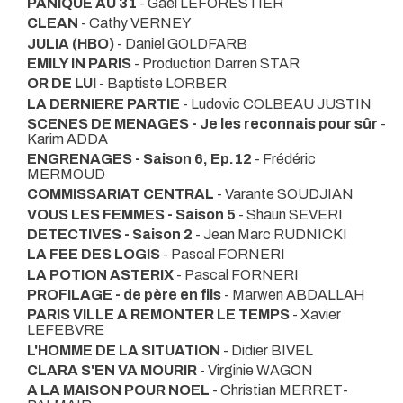
PANIQUE AU 31
- Gaël LEFORESTIER
CLEAN
- Cathy VERNEY
JULIA (HBO)
- Daniel GOLDFARB
EMILY IN PARIS
- Production Darren STAR
OR DE LUI
- Baptiste LORBER
LA DERNIERE PARTIE
- Ludovic COLBEAU JUSTIN
SCENES DE MENAGES - Je les reconnais pour sûr
-
Karim ADDA
ENGRENAGES - Saison 6, Ep.12
- Frédéric
MERMOUD
COMMISSARIAT CENTRAL
- Varante SOUDJIAN
VOUS LES FEMMES - Saison 5
- Shaun SEVERI
DETECTIVES - Saison 2
- Jean Marc RUDNICKI
LA FEE DES LOGIS
- Pascal FORNERI
LA POTION ASTERIX
- Pascal FORNERI
PROFILAGE - de père en fils
- Marwen ABDALLAH
PARIS VILLE A REMONTER LE TEMPS
- Xavier
LEFEBVRE
L'HOMME DE LA SITUATION
- Didier BIVEL
CLARA S'EN VA MOURIR
- Virginie WAGON
A LA MAISON POUR NOEL
- Christian MERRET-