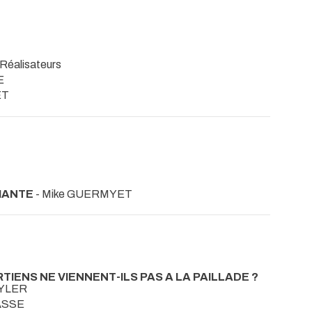
 Réalisateurs
E
ET
CHANTE
- Mike GUERMYET
RTIENS NE VIENNENT-ILS PAS A LA PAILLADE ?
BEYLER
RASSE