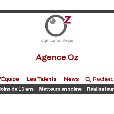
Agence Oz
'Équipe
Les Talents
News
oins de 16 ans
Metteurs en scène
Réalisateu