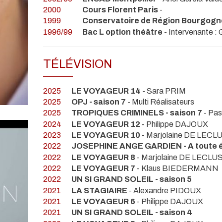
2000
Cours Florent Paris
-
1999
Conservatoire de Région Bourgogne
1996/99
Bac L option théâtre
- Intervenante :
TÉLÉVISION
2025
LE VOYAGEUR 14
- Sara PRIM
2025
OPJ - saison 7
- Multi Réalisateurs
2025
TROPIQUES CRIMINELS - saison 7
- Pa
2024
LE VOYAGEUR 12
- Philippe DAJOUX
2023
LE VOYAGEUR 10
- Marjolaine DE LECL
2022
JOSEPHINE ANGE GARDIEN - A toute 
2022
LE VOYAGEUR 8
- Marjolaine DE LECLU
2022
LE VOYAGEUR 7
- Klaus BIEDERMANN
2022
UN SI GRAND SOLEIL - saison 5
2021
LA STAGIAIRE
- Alexandre PIDOUX
2021
LE VOYAGEUR 6
- Philippe DAJOUX
2021
UN SI GRAND SOLEIL - saison 4