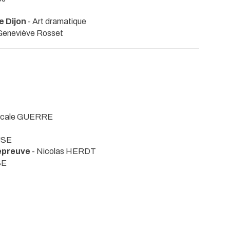
 Dijon
- Art dramatique
 Geneviève Rosset
scale GUERRE
USE
épreuve
- Nicolas HERDT
SE