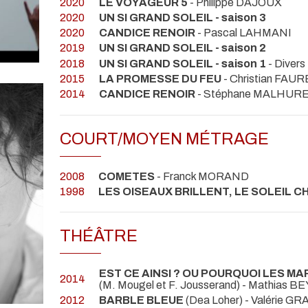
2020
LE VOYAGEUR 5
- Philippe DAJOUX
2020
UN SI GRAND SOLEIL - saison 3
2020
CANDICE RENOIR
- Pascal LAHMANI
2019
UN SI GRAND SOLEIL - saison 2
2018
UN SI GRAND SOLEIL - saison 1
- Divers
2015
LA PROMESSE DU FEU
- Christian FAUR
2014
CANDICE RENOIR
- Stéphane MALHUR
COURT/MOYEN MÉTRAGE
2008
COMETES
- Franck MORAND
1998
LES OISEAUX BRILLENT, LE SOLEIL 
THÉÂTRE
EST CE AINSI ? OU POURQUOI LES MA
2014
(M. Mougel et F. Jousserand) - Mathias 
2012
BARBLE BLEUE
(Dea Loher) - Valérie G