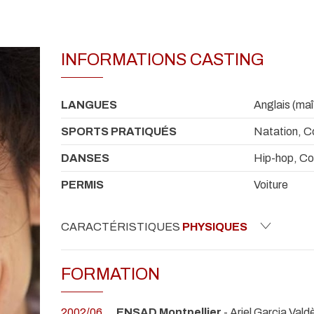
INFORMATIONS CASTING
LANGUES
Anglais (maî
SPORTS PRATIQUÉS
Natation, C
DANSES
Hip-hop, Co
PERMIS
Voiture
CARACTÉRISTIQUES
PHYSIQUES
FORMATION
2002/06
ENSAD Montpellier
- Ariel Garcia Vald