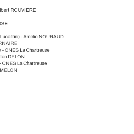
Gilbert ROUVIERE
R
ASSE
 Lucattini) - Amelie NOURAUD
OURNAIRE
D
- CNES La Chartreuse
tefan DELON
- CNES La Chartreuse
URMELON