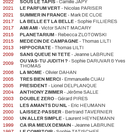
2022
SOUS LE TAPIS
- Camille JAPY
2021
LE PARFUM VERT
- Nicolas PARISER
2021
SUMMER IN FRANCE
- Mark DE CLOE
2017
LA BELLE ET LA BELLE
- Sophie FILLIERES
2017
AMI AMI
- Victor SAINT MACARY
2015
PLANETARIUM
- Rebecca ZLOTOWSKI
2015
MEDECIN DE CAMPAGNE
- Thomas LILTI
2013
HIPPOCRATE
- Thomas LILTI
2009
SANS QUEUE NI TETE
- Jeanne LABRUNE
OU VAS-TU JUDITH ?
- Sophie DARUVAR & Yves
2009
THOMAS
2006
LA MOME
- Olivier DAHAN
2005
TRES BIEN MERCI
- Emmanuelle CUAU
2005
PRESIDENT
- Lionel DELPLANQUE
2004
ANTHONY ZIMMER
- Jérôme SALLE
2003
DOUBLE ZERO
- Gérard PIRES
2001
LES AMANTS DU NIL
- Eric HEUMANN
2000
LAISSEZ-PASSER
- Bertrand TAVERNIER
2000
UN ALLER SIMPLE
- Laurent HEYNEMANN
1999
CA IRA MIEUX DEMAIN
- Jeanne LABRUNE
1997
LE COMPTOIR
- Sophie TATISCHEF