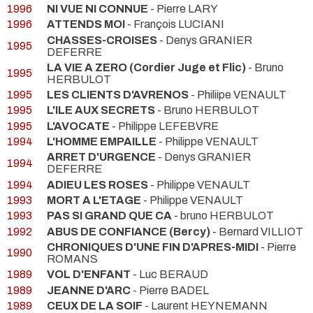
1996
NI VUE NI CONNUE
- Pierre LARY
1996
ATTENDS MOI
- François LUCIANI
CHASSES-CROISES
- Denys GRANIER
1995
DEFERRE
LA VIE A ZERO (Cordier Juge et Flic)
- Bruno
1995
HERBULOT
1995
LES CLIENTS D'AVRENOS
- Philiipe VENAULT
1995
L'ILE AUX SECRETS
- Bruno HERBULOT
1995
L'AVOCATE
- Philippe LEFEBVRE
1994
L'HOMME EMPAILLE
- Philippe VENAULT
ARRET D'URGENCE
- Denys GRANIER
1994
DEFERRE
1994
ADIEU LES ROSES
- Philippe VENAULT
1993
MORT A L'ETAGE
- Philippe VENAULT
1993
PAS SI GRAND QUE CA
- bruno HERBULOT
1992
ABUS DE CONFIANCE (Bercy)
- Bernard VILLIOT
CHRONIQUES D'UNE FIN D'APRES-MIDI
- Pierre
1990
ROMANS
1989
VOL D'ENFANT
- Luc BERAUD
1989
JEANNE D'ARC
- Pierre BADEL
1989
CEUX DE LA SOIF
- Laurent HEYNEMANN