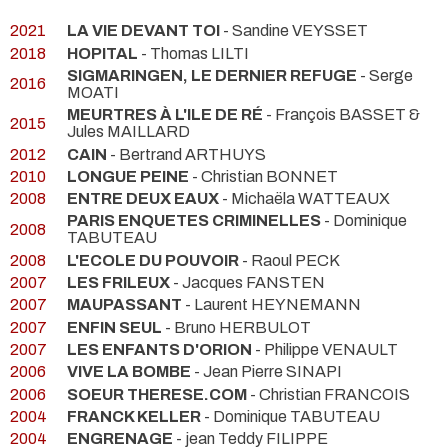
2021
LA VIE DEVANT TOI
- Sandine VEYSSET
2018
HOPITAL
- Thomas LILTI
SIGMARINGEN, LE DERNIER REFUGE
- Serge
2016
MOATI
MEURTRES À L'ILE DE RÉ
- François BASSET &
2015
Jules MAILLARD
2012
CAIN
- Bertrand ARTHUYS
2010
LONGUE PEINE
- Christian BONNET
2008
ENTRE DEUX EAUX
- Michaëla WATTEAUX
PARIS ENQUETES CRIMINELLES
- Dominique
2008
TABUTEAU
2008
L'ECOLE DU POUVOIR
- Raoul PECK
2007
LES FRILEUX
- Jacques FANSTEN
2007
MAUPASSANT
- Laurent HEYNEMANN
2007
ENFIN SEUL
- Bruno HERBULOT
2007
LES ENFANTS D'ORION
- Philippe VENAULT
2006
VIVE LA BOMBE
- Jean Pierre SINAPI
2006
SOEUR THERESE.COM
- Christian FRANCOIS
2004
FRANCK KELLER
- Dominique TABUTEAU
2004
ENGRENAGE
- jean Teddy FILIPPE