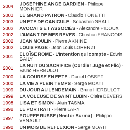
JOSEPHINE ANGE GARDIEN
- Philippe
2004
MONNIER
2003
LE GRAND PATRON
- Claudio TONETTI
2003
UN ETE DE CANICULE
- Sébastien GRALL
2002
AVOCATS ET ASSOCIÉS
- Alexandre PIDOUX
2002
L'AMANT DE MES REVES
- Christian FRANCOIS
2002
JEAN MOULIN
- Pierre AKNINE
2002
LOUIS PAGE
- Jean Louis LORENZI
ELOÏSE ROME - L'Intention qui compte
- Edwin
2001
BAILY
LA NUIT DU SACRIFICE (Cordier Juge et Flic)
-
2001
Bruno HERBULOT
2000
LA COURSE EN FETE
- Daniel LOSSET
2000
LA VIE A PLEIN TEMPS
- Serge MOATI
1999
DU JOUR AU LENDEMAIN
- Bruno HERBULOT
1999
LA VOLEUSE DE SAINT LUBIN
- Claire DEVERS
1998
LISA ET SIMON
- Alain TASMA
1998
LE PORTRAIT
- Pierre LARY
POUPEE RUSSE (Nestor Burma)
- Philippe
1997
VENAULT
1996
UN MOIS DE REFLEXION
- Serge MOATI