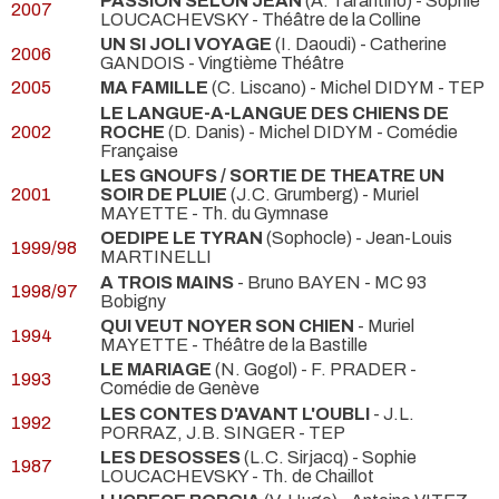
PASSION SELON JEAN
(A. Tarantino) - Sophie
2007
LOUCACHEVSKY
- Théâtre de la Colline
UN SI JOLI VOYAGE
(I. Daoudi) - Catherine
2006
GANDOIS
- Vingtième Théâtre
2005
MA FAMILLE
(C. Liscano) - Michel DIDYM
- TEP
LE LANGUE-A-LANGUE DES CHIENS DE
2002
ROCHE
(D. Danis) - Michel DIDYM
- Comédie
Française
LES GNOUFS / SORTIE DE THEATRE UN
2001
SOIR DE PLUIE
(J.C. Grumberg) - Muriel
MAYETTE
- Th. du Gymnase
OEDIPE LE TYRAN
(Sophocle) - Jean-Louis
1999/98
MARTINELLI
A TROIS MAINS
- Bruno BAYEN
- MC 93
1998/97
Bobigny
QUI VEUT NOYER SON CHIEN
- Muriel
1994
MAYETTE
- Théâtre de la Bastille
LE MARIAGE
(N. Gogol) - F. PRADER
-
1993
Comédie de Genève
LES CONTES D'AVANT L'OUBLI
- J.L.
1992
PORRAZ, J.B. SINGER
- TEP
LES DESOSSES
(L.C. Sirjacq) - Sophie
1987
LOUCACHEVSKY
- Th. de Chaillot