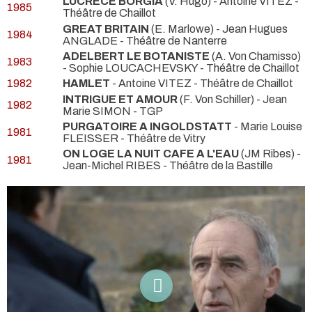
LUCRECE BORGIA
(V. Hugo) - Antoine VITEZ
-
1985
Théâtre de Chaillot
GREAT BRITAIN
(E. Marlowe) - Jean Hugues
1984
ANGLADE
- Théâtre de Nanterre
ADELBERT LE BOTANISTE
(A. Von Chamisso)
1983
- Sophie LOUCACHEVSKY
- Théâtre de Chaillot
1982
HAMLET
- Antoine VITEZ
- Théâtre de Chaillot
INTRIGUE ET AMOUR
(F. Von Schiller) - Jean
1982
Marie SIMON
- TGP
PURGATOIRE A INGOLDSTATT
- Marie Louise
1981
FLEISSER
- Théâtre de Vitry
ON LOGE LA NUIT CAFE A L'EAU
(JM Ribes) -
1981
Jean-Michel RIBES
- Théâtre de la Bastille