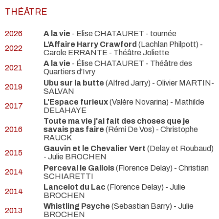
THÉÂTRE
2026
A la vie
- Elise CHATAURET
- tournée
L’Affaire Harry Crawford
(Lachlan Philpott) -
2022
Carole ERRANTE
- Théâtre Joliette
A la vie
- Élise CHATAURET
- Théâtre des
2021
Quartiers d'Ivry
Ubu sur la butte
(Alfred Jarry) - Olivier MARTIN-
2019
SALVAN
L'Espace furieux
(Valère Novarina) - Mathilde
2017
DELAHAYE
Toute ma vie j'ai fait des choses que je
2016
savais pas faire
(Rémi De Vos) - Christophe
RAUCK
Gauvin et le Chevalier Vert
(Delay et Roubaud)
2015
- Julie BROCHEN
Perceval le Gallois
(Florence Delay) - Christian
2014
SCHIARETTI
Lancelot du Lac
(Florence Delay) - Julie
2014
BROCHEN
Whistling Psyche
(Sebastian Barry) - Julie
2013
BROCHEN