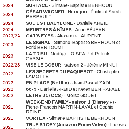
2024
SURFACE
- Slimane-Baptiste BERHOUN
CÉSAR WAGNER - Hors-jeu
- Émilie et Sarah
2024
BARBAULT
2024
SUD EST BABYLONE
- Danielle ARBID
2024
MEURTRES À NÎMES
- Anne PÉJEAN
2023/24
CAT'S EYES
- Alexandre LAURENT
LE SIGNAL
- Slimane-Baptiste BERHOUN et
2023
Farid BENTOUMI
LA TRIBU
- Nadège LOISEAU et Patrick
2023
CASSIR
2022/23
VISE LE COEUR - saison 2
- Jérémy MINUI
LES SECRETS DU PAQUEBOT
- Christophe
2022
LAMOTTE
2022
EN PLACE (Netflix)
- Jean-Pascal ZADI
2022
66-5
- Danielle ARBID et Keren BEN RAFAEL
2022
LETHE 21 (OCS)
- Mélisa GODET
WEEK-END FAMILY - saison 1 (Disney +)
-
2021
Pierre-François MARTIN-LAVAL et Sophie
REINE
2021
VORTEX
- Slimane BAPTISTE BERHOUN
TRUE STORY (Amazon Prime Video)
- Ludovic
2021