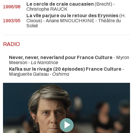
Le cercle de craie caucasien
(Brecht) -
1996/98
Christophe RAUCK
La vlle parjure ou le retour des Erynnies
(H.
1993/95
Cixous) - Ariane MNOUCHKINE
- Théâtre du
Soleil
RADIO
Never, never, neverland pour France Culture
- Myron
Meerson -
La Narratrice
Kafka sur le rivage (20 épisodes) France Culture
-
Marguerite Gateau -
Oshima