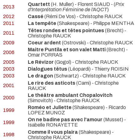
Quartett
(H. Muller) - Florent SIAUD -
(
Prix
2013
d'Interprétation Féminine de l'AQCT
)
2012
Cassé
(Rémi De Vos) - Christophe RAUCK
2011
La tempête
(Shakespeare) - Philippe MENTHA
Têtes rondes et têtes pointues
(Brecht) -
2011
Christophe RAUCK
2009
Coeur ardent
(Ostrovski) - Christophe RAUCK
Maitre Puntila et son valet Matti
(Brecht) -
2006
Omar PORRAS
2005
Le Révizor
(Gogol) - Christophe RAUCK
2003
Dialogues têtus
(Léopardi) - Thierry ROISIN
2003
Le dragon
(Schwartz) - Christophe RAUCK
Le rire des asticots
(Cami) - Christophe
2001
RAUCK
Le théâtre ambulant Chopalovitch
2000
(Simovitch) - Christophe RAUCK
Roméo et Juliette
(Shakespeare) - Ricardo
1999
LOPEZ MUNOZ
On ne badine pas avec l'amour
(Musset) -
1999
Isabelle RONAYETTE
Comme il vous plaira
(Shakespeare) -
1998
Christophe RAUCK