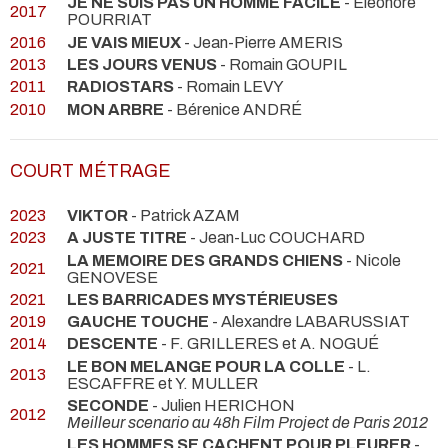
JE NE SUIS PAS UN HOMME FACILE
- Eleonore
2017
POURRIAT
2016
JE VAIS MIEUX
- Jean-Pierre AMERIS
2013
LES JOURS VENUS
- Romain GOUPIL
2011
RADIOSTARS
- Romain LEVY
2010
MON ARBRE
- Bérenice ANDRÉ
COURT MÉTRAGE
2023
VIKTOR
- Patrick AZAM
2023
A JUSTE TITRE
- Jean-Luc COUCHARD
LA MEMOIRE DES GRANDS CHIENS
- Nicole
2021
GENOVESE
2021
LES BARRICADES MYSTÉRIEUSES
2019
GAUCHE TOUCHE
- Alexandre LABARUSSIAT
2014
DESCENTE
- F. GRILLERES et A. NOGUÉ
LE BON MELANGE POUR LA COLLE
- L.
2013
ESCAFFRE et Y. MULLER
SECONDE
- Julien HERICHON
2012
Meilleur scenario au 48h Film Project de Paris 2012
LES HOMMES SE CACHENT POUR PLEURER
-