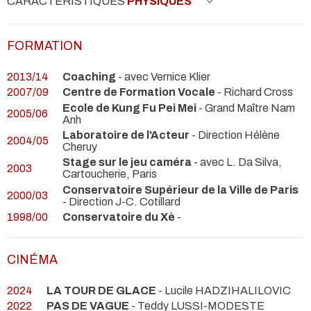
CARACTÉRISTIQUES
PHYSIQUES
FORMATION
2013/14
Coaching
- avec Vernice Klier
2007/09
Centre de Formation Vocale
- Richard Cross
Ecole de Kung Fu Pei Mei
- Grand Maître Nam
2005/06
Anh
Laboratoire de l'Acteur
- Direction Hélène
2004/05
Cheruy
Stage sur le jeu caméra
- avec L. Da Silva,
2003
Cartoucherie, Paris
Conservatoire Supérieur de la Ville de Paris
2000/03
- Direction J-C. Cotillard
1998/00
Conservatoire du Xè
-
CINÉMA
2024
LA TOUR DE GLACE
- Lucile HADZIHALILOVIC
2022
PAS DE VAGUE
- Teddy LUSSI-MODESTE