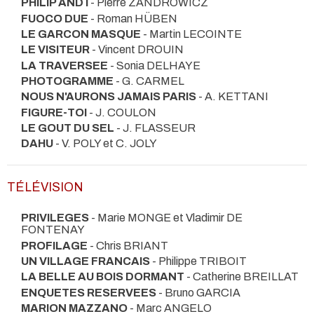
PHILIP AND I
- Pierre ZANDROWICZ
FUOCO DUE
- Roman HÜBEN
LE GARCON MASQUE
- Martin LECOINTE
LE VISITEUR
- Vincent DROUIN
LA TRAVERSEE
- Sonia DELHAYE
PHOTOGRAMME
- G. CARMEL
NOUS N'AURONS JAMAIS PARIS
- A. KETTANI
FIGURE-TOI
- J. COULON
LE GOUT DU SEL
- J. FLASSEUR
DAHU
- V. POLY et C. JOLY
TÉLÉVISION
PRIVILEGES
- Marie MONGE et Vladimir DE
FONTENAY
PROFILAGE
- Chris BRIANT
UN VILLAGE FRANCAIS
- Philippe TRIBOIT
LA BELLE AU BOIS DORMANT
- Catherine BREILLAT
ENQUETES RESERVEES
- Bruno GARCIA
MARION MAZZANO
- Marc ANGELO