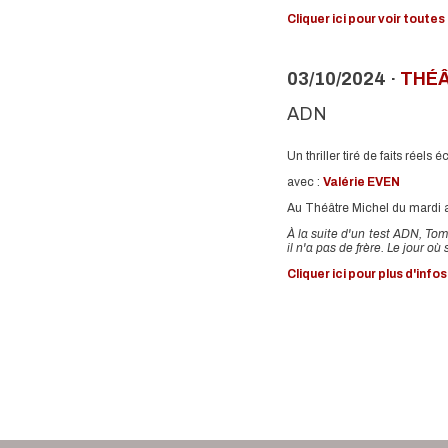
Cliquer ici pour voir toutes
03/10/2024 ·
THÉ
ADN
Un thriller tiré de faits réel
avec :
Valérie EVEN
Au Théâtre Michel du mardi 
À la suite d'un test ADN, To
il n'a pas de frère. Le jour o
Cliquer ici pour plus d'infos