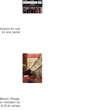
 joueurs en vue
, 14 ans, jeune
 Moulin Rouge,
can mondain ou
le fil du temps