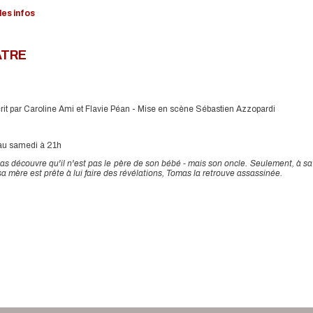
 les infos
ÂTRE
s écrit par Caroline Ami et Flavie Péan - Mise en scène Sébastien Azzopardi
au samedi à 21h
mas découvre qu'il n'est pas le père de son bébé - mais son oncle. Seulement, à s
ù sa mère est prête à lui faire des révélations, Tomas la retrouve assassinée.
Voir toutes les news