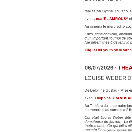
réalisé par Syrine Boulanoua
avec
Louai EL AMROUSY
e
Au cinéma le mercredi 5 aoû
Enzo, sans domicile, enchaîn
d’un important tournoi de str
fille déterminée à devenir l
Cliquer ici pour voir la ba
06/07/2026 ·
THÉ
LOUISE WEBER D
De Delphine Gustau - Mise 
avec :
Delphine GRANDSA
Au Théâtre du Lucernaire ju
du mercredi au samedi à 21h
Qui était Louise Weber dit
dompteuse de fauves… La Gou
toute morale. Ce qui fait d’e
raconte l’incroyable destin d