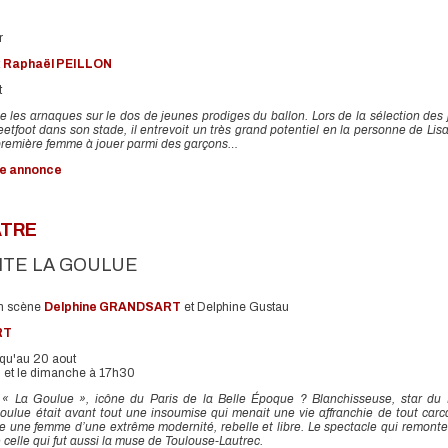
r
t
Raphaël PEILLON
t
e les arnaques sur le dos de jeunes prodiges du ballon. Lors de la sélection des
eetfoot dans son stade, il entrevoit un très grand potentiel en la personne de Lisa
a première femme à jouer parmi des garçons…
nde annonce
ÂTRE
ITE LA GOULUE
en scène
Delphine GRANDSART
et Delphine Gustau
RT
squ'au 20 aout
 et le dimanche à 17h30
e « La Goulue », icône du Paris de la Belle Époque ? Blanchisseuse, star du
lue était avant tout une insoumise qui menait une vie affranchie de tout car
lle une femme d’une extrême modernité, rebelle et libre. Le spectacle qui remonte 
e celle qui fut aussi la muse de Toulouse-Lautrec.