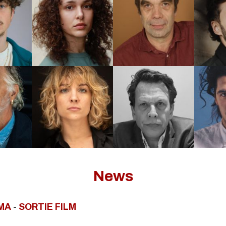
News
MA
-
SORTIE FILM