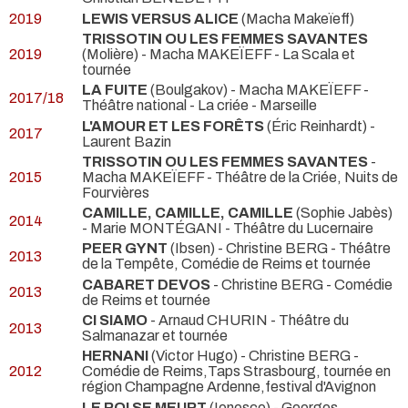
2019
LEWIS VERSUS ALICE
(Macha Makeïeff)
TRISSOTIN OU LES FEMMES SAVANTES
2019
(Molière) - Macha MAKEÏEFF
- La Scala et
tournée
LA FUITE
(Boulgakov) - Macha MAKEÏEFF
-
2017/18
Théâtre national - La criée - Marseille
L'AMOUR ET LES FORÊTS
(Éric Reinhardt) -
2017
Laurent Bazin
TRISSOTIN OU LES FEMMES SAVANTES
-
2015
Macha MAKEÏEFF
- Théâtre de la Criée, Nuits de
Fourvières
CAMILLE, CAMILLE, CAMILLE
(Sophie Jabès)
2014
- Marie MONTÉGANI
- Théâtre du Lucernaire
PEER GYNT
(Ibsen) - Christine BERG
- Théâtre
2013
de la Tempête, Comédie de Reims et tournée
CABARET DEVOS
- Christine BERG
- Comédie
2013
de Reims et tournée
CI SIAMO
- Arnaud CHURIN
- Théâtre du
2013
Salmanazar et tournée
HERNANI
(Victor Hugo) - Christine BERG
-
2012
Comédie de Reims,Taps Strasbourg, tournée en
région Champagne Ardenne,festival d'Avignon
LE ROI SE MEURT
(Ionesco) - Georges