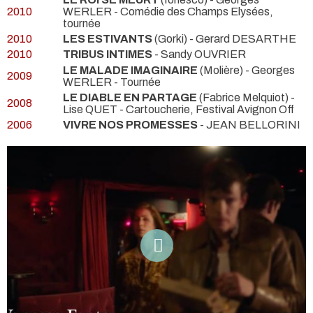
2010
WERLER
- Comédie des Champs Elysées,
tournée
2010
LES ESTIVANTS
(Gorki) - Gerard DESARTHE
2010
TRIBUS INTIMES
- Sandy OUVRIER
LE MALADE IMAGINAIRE
(Molière) - Georges
2009
WERLER
- Tournée
LE DIABLE EN PARTAGE
(Fabrice Melquiot) -
2008
Lise QUET
- Cartoucherie, Festival Avignon Off
2006
VIVRE NOS PROMESSES
- JEAN BELLORINI