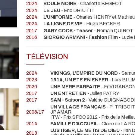
2024
BOULE NOIRE
- Charlotte BEGEOT
2024
LE JEU
- Eric DRIUTTI
2024
L'UNIFORME
- Charles HENRY et Mathieu
2024
LA LIGNE DE VIE
- Hugo BECKER
2017
GARY COOK - Teaser
- Romain QUIROT
2016
GIORGIO ARMANI - Fashion Film
- Luzi
TÉLÉVISION
2024
VIKINGS, L'EMPIRE DU NORD
- Samu
2023
1914, UN ETE EN ENFER
- Lars BLU
2020
UNE MERE PARFAITE
- Fred GARSO
2017
UN ENTRETIEN
- Julien PATRY
2017
SAM - Saison 2
- Valérie GUIGNABO
UN VILLAGE FRANÇAIS
- P. TRIBO
2008/17
JP AMAR
ITW - Prix SFCC 2012 - Prix de la Meill
2014
FAMILLE D’ACCUEIL
- Claire de L
LUSTIGER, LE METIS DE DIEU
- Ila
2013