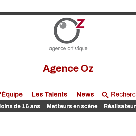
Agence Oz
'Équipe
Les Talents
News
oins de 16 ans
Metteurs en scène
Réalisateu