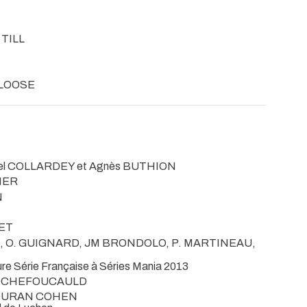
 TILL
e LOOSE
el COLLARDEY et Agnès BUTHION
MER
N
DET
IT, O. GUIGNARD, JM BRONDOLO, P. MARTINEAU,
eure Série Française à Séries Mania 2013
A ROCHEFOUCAULD
n DURAN COHEN