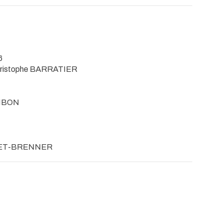
6
hristophe BARRATIER
AMBON
QUET-BRENNER