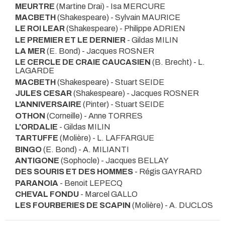
MEURTRE
(Martine Drai) - Isa MERCURE
MACBETH
(Shakespeare) - Sylvain MAURICE
LE ROI LEAR
(Shakespeare) - Philippe ADRIEN
LE PREMIER ET LE DERNIER
- Gildas MILIN
LA MER
(E. Bond) - Jacques ROSNER
LE CERCLE DE CRAIE CAUCASIEN
(B. Brecht) - L.
LAGARDE
MACBETH
(Shakespeare) - Stuart SEIDE
JULES CESAR
(Shakespeare) - Jacques ROSNER
L'ANNIVERSAIRE
(Pinter) - Stuart SEIDE
OTHON
(Corneille) - Anne TORRES
L'ORDALIE
- Gildas MILIN
TARTUFFE
(Molière) - L. LAFFARGUE
BINGO
(E. Bond) - A. MILIANTI
ANTIGONE
(Sophocle) - Jacques BELLAY
DES SOURIS ET DES HOMMES
- Régis GAYRARD
PARANOIA
- Benoit LEPECQ
CHEVAL FONDU
- Marcel GALLO
LES FOURBERIES DE SCAPIN
(Molière) - A. DUCLOS