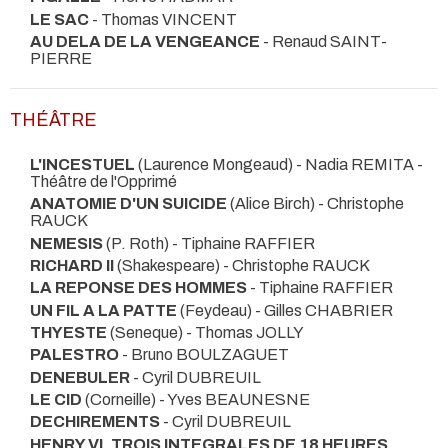
LE SAC
- Thomas VINCENT
AU DELA DE LA VENGEANCE
- Renaud SAINT-
PIERRE
THÉÂTRE
L'INCESTUEL
(Laurence Mongeaud) - Nadia REMITA
-
Théâtre de l'Opprimé
ANATOMIE D'UN SUICIDE
(Alice Birch) - Christophe
RAUCK
NEMESIS
(P. Roth) - Tiphaine RAFFIER
RICHARD II
(Shakespeare) - Christophe RAUCK
LA REPONSE DES HOMMES
- Tiphaine RAFFIER
UN FIL A LA PATTE
(Feydeau) - Gilles CHABRIER
THYESTE
(Seneque) - Thomas JOLLY
PALESTRO
- Bruno BOULZAGUET
DENEBULER
- Cyril DUBREUIL
LE CID
(Corneille) - Yves BEAUNESNE
DECHIREMENTS
- Cyril DUBREUIL
HENRY VI, TROIS INTEGRALES DE 18 HEURES