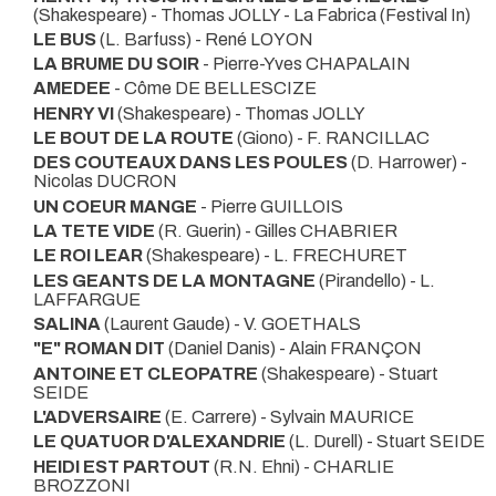
(Shakespeare) - Thomas JOLLY
- La Fabrica (Festival In)
LE BUS
(L. Barfuss) - René LOYON
LA BRUME DU SOIR
- Pierre-Yves CHAPALAIN
AMEDEE
- Côme DE BELLESCIZE
HENRY VI
(Shakespeare) - Thomas JOLLY
LE BOUT DE LA ROUTE
(Giono) - F. RANCILLAC
DES COUTEAUX DANS LES POULES
(D. Harrower) -
Nicolas DUCRON
UN COEUR MANGE
- Pierre GUILLOIS
LA TETE VIDE
(R. Guerin) - Gilles CHABRIER
LE ROI LEAR
(Shakespeare) - L. FRECHURET
LES GEANTS DE LA MONTAGNE
(Pirandello) - L.
LAFFARGUE
SALINA
(Laurent Gaude) - V. GOETHALS
"E" ROMAN DIT
(Daniel Danis) - Alain FRANÇON
ANTOINE ET CLEOPATRE
(Shakespeare) - Stuart
SEIDE
L'ADVERSAIRE
(E. Carrere) - Sylvain MAURICE
LE QUATUOR D'ALEXANDRIE
(L. Durell) - Stuart SEIDE
HEIDI EST PARTOUT
(R.N. Ehni) - CHARLIE
BROZZONI