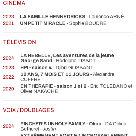
CINÉMA
2023
LA FAMILLE HENNEDRICKS
- Laurence ARNÉ
2021
UN PETIT MIRACLE
- Sophie BOUDRE
TÉLÉVISION
LA REBELLE, Les aventures de la jeune
2024
George Sand
- Rodolphe TISSOT
2023
HPI - saison 4
- Djibril GLISSANT
12 ANS, 7 MOIS ET 11 JOURS
- Alexandre
2022
COFFRE
EN THERAPIE - saison 1 et 2
- Eric TOLEDANO et
2020
Oliver NAKACHE
VOIX / DOUBLAGES
PINCHER’S UNHOLY FAMILY - Okoo
- DA Céline
2024
Bothorel -
Justin
EXTRÊMEMENT FORT ET INCROYABLEMENT