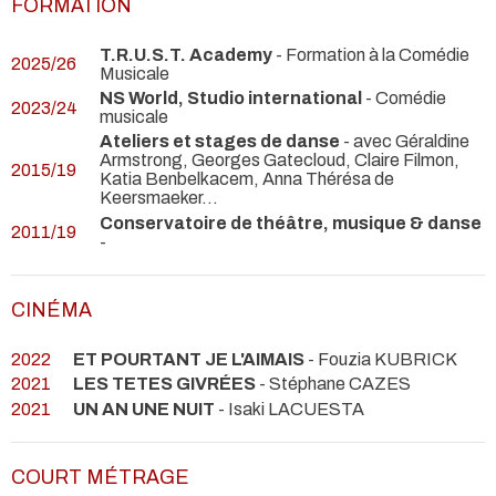
FORMATION
T.R.U.S.T. Academy
- Formation à la Comédie
2025/26
Musicale
NS World, Studio international
- Comédie
2023/24
musicale
Ateliers et stages de danse
- avec Géraldine
Armstrong, Georges Gatecloud, Claire Filmon,
2015/19
Katia Benbelkacem, Anna Thérésa de
Keersmaeker…
Conservatoire de théâtre, musique & danse
2011/19
-
CINÉMA
2022
ET POURTANT JE L'AIMAIS
- Fouzia KUBRICK
2021
LES TETES GIVRÉES
- Stéphane CAZES
2021
UN AN UNE NUIT
- Isaki LACUESTA
COURT MÉTRAGE