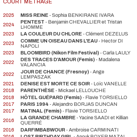
COURT MÉTRAGE
2025
MISS REINE
- Sophia BENKIRANE IVARA
PENTEST
- Benjamin CHEVALLIER et Tristan
2024
LHOMME
2023
LA COULEUR DU CHLORE
- Clément DEZELUS
COMME UN OISEAU DANS L'EAU
- Hector DI
2023
NAPOLI
2023
BLOOMBIRD (Nikon Film Festival)
- Carla LAULY
DES TRACES D'AMOUR (Femis)
- Madalena
2022
VALANCIA
JOUR DE CHANCE (Fresnoy)
- Ange
2022
LEMPASZAK
2021
DENISE EST MORTE CE SOIR
- Loïc VANELLE
2018
PARENTHÈSE
- Mickael LELLOUCHE
2018
HÔTEL GUÉPARD (Femis)
- Flavie TORSIELLO
2017
PARIS 1994
- Alejandro BORJAS DUNCAN
2017
MATINAL (Femis)
- Flavie TORSIELLO
LA GRANDE CHAMBRE
- Yacine SAADI et Killian
2016
QUERRÉ
2016
DARFIMBABWOUR
- Ambroise CARMINATI
2016
LOST BIRTHDAY GIRL
- Anouk BOYER MAZAL