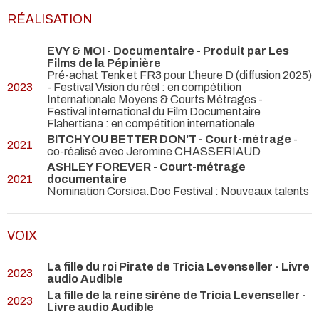
RÉALISATION
EVY & MOI - Documentaire - Produit par Les
Films de la Pépinière
Pré-achat Tenk et FR3 pour L'heure D (diffusion 2025)
2023
- Festival Vision du réel : en compétition
Internationale Moyens & Courts Métrages -
Festival international du Film Documentaire
Flahertiana : en compétition internationale
BITCH YOU BETTER DON'T - Court-métrage
-
2021
co-réalisé avec Jeromine CHASSERIAUD
ASHLEY FOREVER - Court-métrage
2021
documentaire
Nomination Corsica.Doc Festival : Nouveaux talents
VOIX
La fille du roi Pirate de Tricia Levenseller - Livre
2023
audio Audible
La fille de la reine sirène de Tricia Levenseller -
2023
Livre audio Audible