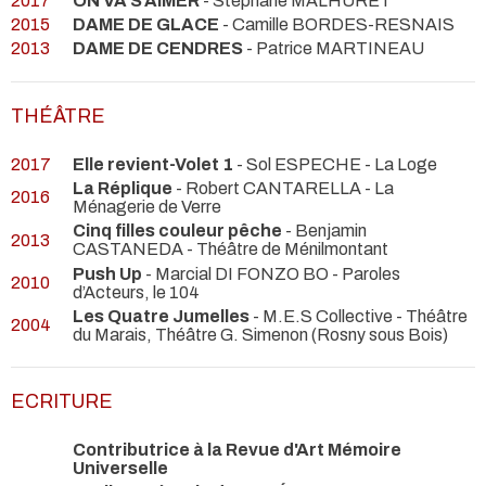
2017
ON VA S’AIMER
- Stéphane MALHURET
2015
DAME DE GLACE
- Camille BORDES-RESNAIS
2013
DAME DE CENDRES
- Patrice MARTINEAU
THÉÂTRE
2017
Elle revient-Volet 1
- Sol ESPECHE
- La Loge
La Réplique
- Robert CANTARELLA
- La
2016
Ménagerie de Verre
Cinq filles couleur pêche
- Benjamin
2013
CASTANEDA
- Théâtre de Ménilmontant
Push Up
- Marcial DI FONZO BO
- Paroles
2010
d’Acteurs, le 104
Les Quatre Jumelles
- M.E.S Collective
- Théâtre
2004
du Marais, Théâtre G. Simenon (Rosny sous Bois)
ECRITURE
Contributrice à la Revue d'Art Mémoire
Universelle