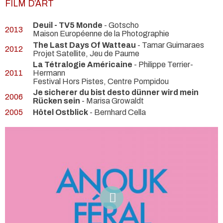
FILM D’ART
Deuil - TV5 Monde
- Gotscho
2013
Maison Européenne de la Photographie
The Last Days Of Watteau
- Tamar Guimaraes
2012
Projet Satellite, Jeu de Paume
La Tétralogie Américaine
- Philippe Terrier-
2011
Hermann
Festival Hors Pistes, Centre Pompidou
Je sicherer du bist desto dünner wird mein
2006
Rücken sein
- Marisa Growaldt
2005
Hôtel Ostblick
- Bernhard Cella