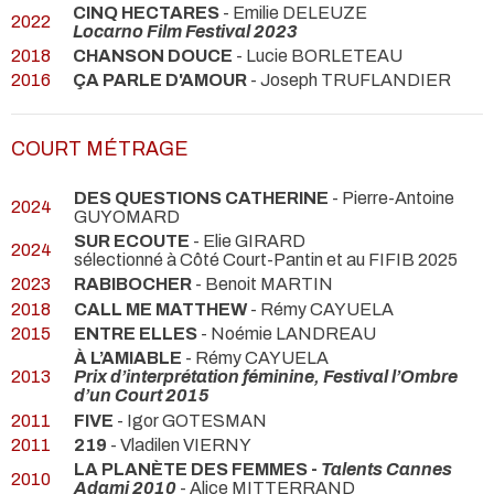
CINQ HECTARES
- Emilie DELEUZE
2022
Locarno Film Festival 2023
2018
CHANSON DOUCE
- Lucie BORLETEAU
2016
ÇA PARLE D'AMOUR
- Joseph TRUFLANDIER
COURT MÉTRAGE
DES QUESTIONS CATHERINE
- Pierre-Antoine
2024
GUYOMARD
SUR ECOUTE
- Elie GIRARD
2024
sélectionné à Côté Court-Pantin et au FIFIB 2025
2023
RABIBOCHER
- Benoit MARTIN
2018
CALL ME MATTHEW
- Rémy CAYUELA
2015
ENTRE ELLES
- Noémie LANDREAU
À L’AMIABLE
- Rémy CAYUELA
2013
Prix d’interprétation féminine, Festival l’Ombre
d’un Court 2015
2011
FIVE
- Igor GOTESMAN
2011
219
- Vladilen VIERNY
LA PLANÈTE DES FEMMES -
Talents Cannes
2010
Adami 2010
- Alice MITTERRAND