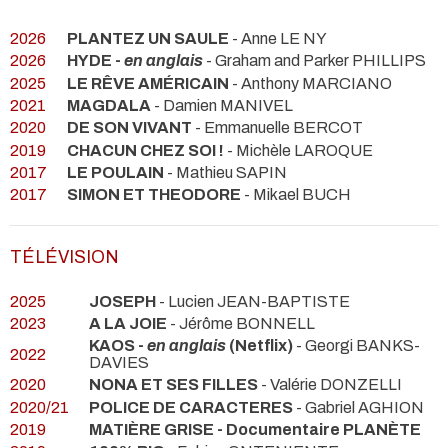
2026
PLANTEZ UN SAULE
- Anne LE NY
2026
HYDE -
en anglais
- Graham and Parker PHILLIPS
2025
LE RÊVE AMÉRICAIN
- Anthony MARCIANO
2021
MAGDALA
- Damien MANIVEL
2020
DE SON VIVANT
- Emmanuelle BERCOT
2019
CHACUN CHEZ SOI !
- Michèle LAROQUE
2017
LE POULAIN
- Mathieu SAPIN
2017
SIMON ET THEODORE
- Mikael BUCH
TÉLÉVISION
2025
JOSEPH
- Lucien JEAN-BAPTISTE
2023
A LA JOIE
- Jérôme BONNELL
KAOS -
en anglais
(Netflix)
- Georgi BANKS-
2022
DAVIES
2020
NONA ET SES FILLES
- Valérie DONZELLI
2020/21
POLICE DE CARACTERES
- Gabriel AGHION
2019
MATIÈRE GRISE - Documentaire PLANÈTE