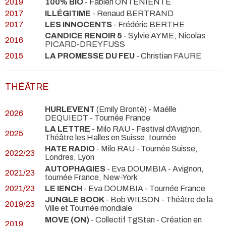
2019
100% BIO
- Fabien ONTENIENTE
2017
ILLÉGITIME
- Renaud BERTRAND
2017
LES INNOCENTS
- Frédéric BERTHE
CANDICE RENOIR 5
- Sylvie AYME, Nicolas
2016
PICARD-DREYFUSS
2015
LA PROMESSE DU FEU
- Christian FAURE
THÉÂTRE
HURLEVENT
(Emily Brontë) - Maëlle
2026
DEQUIEDT
- Tournée France
LA LETTRE
- Milo RAU
- Festival d'Avignon,
2025
Théâtre les Halles en Suisse, tournée
HATE RADIO
- Milo RAU
- Tournée Suisse,
2022/23
Londres, Lyon
AUTOPHAGIES
- Eva DOUMBIA
- Avignon,
2021/23
tournée France, New-York
2021/23
LE IENCH
- Eva DOUMBIA
- Tournée France
JUNGLE BOOK
- Bob WILSON
- Théâtre de la
2019/23
Ville et Tournée mondiale
MOVE (ON)
- Collectif TgStan
- Création en
2019