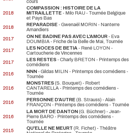
cours
COMPASSION : HISTOIRE DE LA
2018
MITRAILLETTE
- Milo RAU
- Tournée Belgique
et Pays Bas
REPARADISE
- Gwenaël MORIN
- Nanterre
2018
Amandiers
ON NE BADINE PAS AVEC L'AMOUR
- Eva
2017
DOUMBIA
- Friche de la Belle de Mai, Tournée
LES NOCES DE BETIA
- René LOYON
-
2017
Cartoucherie de Vincennes
LES RESTES
- Charly BRETON
- Printemps des
2017
comédiens
NNN
- Gildas MILIN
- Printemps des comédiens -
2016
Tournée
MONSTRES
(S. Bouquet) - Robert
2016
CANTARELLA
- Printemps des comédiens -
Tournée
PERSONNE D'AUTRE
(B. Strauss) - Alain
2016
FRANÇON
- Printemps des comédiens - Tournée
LA MORT DE DANTON
(G. Büchner) - Jean-
2016
Pierre BARO
- Printemps des comédiens -
Tournée
QU'ELLE NE MEURT
(R. Fichet)
- Théâtre
2015