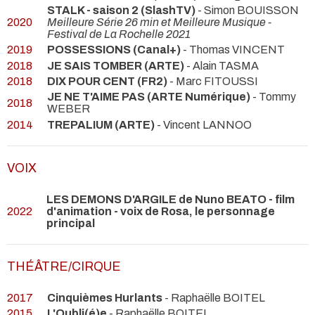
STALK - saison 2 (SlashTV)
- Simon BOUISSON
2020
Meilleure Série 26 min et Meilleure Musique -
Festival de La Rochelle 2021
2019
POSSESSIONS (Canal+)
- Thomas VINCENT
2018
JE SAIS TOMBER (ARTE)
- Alain TASMA
2018
DIX POUR CENT (FR2)
- Marc FITOUSSI
JE NE T'AIME PAS (ARTE Numérique)
- Tommy
2018
WEBER
2014
TREPALIUM (ARTE)
- Vincent LANNOO
VOIX
LES DEMONS D'ARGILE de Nuno BEATO - film
2022
d'animation - voix de Rosa, le personnage
principal
THÉÂTRE/CIRQUE
2017
Cinquièmes Hurlants
- Raphaëlle BOITEL
2015
L'Oubli(é)e
- Raphaëlle BOITEL