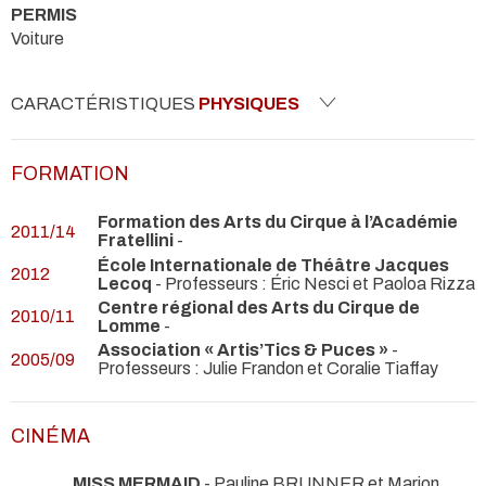
PERMIS
Voiture
CARACTÉRISTIQUES
PHYSIQUES
FORMATION
Formation des Arts du Cirque à l’Académie
2011/14
Fratellini
-
École Internationale de Théâtre Jacques
2012
Lecoq
- Professeurs : Éric Nesci et Paoloa Rizza
Centre régional des Arts du Cirque de
2010/11
Lomme
-
Association « Artis’Tics & Puces »
-
2005/09
Professeurs : Julie Frandon et Coralie Tiaffay
CINÉMA
MISS MERMAID
- Pauline BRUNNER et Marion