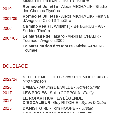
Mikaël CHIRINIAN
- Ciné 13 Théâtre
Roméo et Juliette
- Alexis MICHALIK
- Studio
2010
des Champs Elysées
Roméo et Juliette
- Alexis MICHALIK
- Festival
2008/09
d'Avignon - Ciné 13 Théâtre
Camino Real
(T. Williams ) - Bela GRUSHKA
-
2006
Sudden Théâtre
Le Mariage de Figaro
- Alexis MICHALIK
-
2004/05
Tournée - Avignon 2005
La Mastication des Morts
- Michel ARMIN
-
Tournée
DOUBLAGE
SO HELP ME TODD
- Scott PRENDERGAST -
2022/24
Niki Harrison
2020
EMMA.
- Autumn DE WILDE -
Harriet Smith
2017
LES PROIES
- Sofia COPPOLA -
Emily
LE ROI ARTHUR : LA LÉGENDE
2017
D'EXCALIBUR
- Guy RITCHIE -
Syren & Catia
2015
DANISH GIRL
- Tom HOOPER -
Ursula