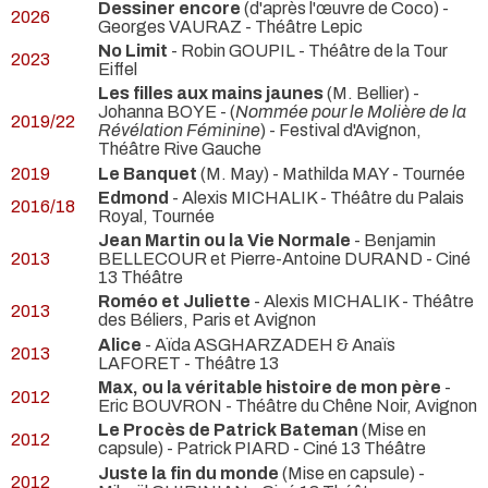
Dessiner encore
(d'après l'œuvre de Coco) -
2026
Georges VAURAZ
- Théâtre Lepic
No Limit
- Robin GOUPIL
- Théâtre de la Tour
2023
Eiffel
Les filles aux mains jaunes
(M. Bellier) -
Johanna BOYE -
(
Nommée pour le Molière de la
2019/22
Révélation Féminine
) - Festival d'Avignon,
Théâtre Rive Gauche
2019
Le Banquet
(M. May) - Mathilda MAY
- Tournée
Edmond
- Alexis MICHALIK
- Théâtre du Palais
2016/18
Royal, Tournée
Jean Martin ou la Vie Normale
- Benjamin
2013
BELLECOUR et Pierre-Antoine DURAND
- Ciné
13 Théâtre
Roméo et Juliette
- Alexis MICHALIK
- Théâtre
2013
des Béliers, Paris et Avignon
Alice
- Aïda ASGHARZADEH & Anaïs
2013
LAFORET
- Théâtre 13
Max, ou la véritable histoire de mon père
-
2012
Eric BOUVRON
- Théâtre du Chêne Noir, Avignon
Le Procès de Patrick Bateman
(Mise en
2012
capsule) - Patrick PIARD
- Ciné 13 Théâtre
Juste la fin du monde
(Mise en capsule) -
2012