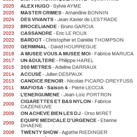
2025
ALEX HUGO
- Sylvie AYME
2025
MASTER CRIMES
- Amandine BONNIN
2024
DES VIVANTS
- Jean-Xavier de LESTRADE
2023
BROCELIANDE
- Bruno GARCIA
2023
CASSANDRE
- Eric LE ROUX
2022
BARDOT
- Christopher et Danièle THOMPSON
2020
GERMINAL
- David HOURREGUE
2018
A MUSEE VOUS A MUSEE MOI
- Fabrice MARUCA
2017
UN ADULTERE
- Philippe HAREL
2015
200 METRES
- Adeline DARRAUX
2014
ACCUSÉ
- Julien DESPAUX
2013
CANDICE RENOIR
- Nicolas PICARD-DREYFUSS
2011
MAFIOSA - Saison 4
- Pierre LECCIA
2009
L'ENERGUMENE
- Jean-Loïc PORTRON
CIGARETTES ET BAS NYLON
- Fabrice
2009
CAZENEUVE
2009
ON ACHEVE BIEN LES DJ
- Orso MIRET
EQUIPE MEDICALE D'URGENCE
- Etienne
2009
DHAENE
2008
TWENTY SHOW
- Agathe RIEDINGER