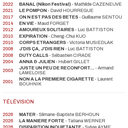
2022
BANAL (Nikon Festival)
- Mathilde CAZENEUVE
2021
LE POMPON
- David HOURREGUE
2017
ON N EST PAS DES BETES
- Guillaume SENTOU
2014
EN VIE
- Maud FORGET
2012
AMOUREUX SOLITAIRES
- Luc BATTISTON
2010
EXPIRATION
- Cheng-Chui KUO
2010
CORPS ETRANGERS
- Victoria MUSIEDLAK
2008
J'DIS ÇA, J'DIS RIEN
- Luc BATTISTON
2008
DUTY CALLS
- Sébastien CIRADE
2004
ANNA & JULIEN
- Hubert GILLET
JUSTE UN PEU DE RECONFORT...
- Armand
2003
LAMELOISE
NON A LA PREMIERE CIGARETTE
- Laurent
2001
BOUHNIK
TÉLÉVISION
2026
MATER
- Slimane-Baptiste BERHOUN
2026
LA MANIERE FORTE
- Tatiana WERNER
2026
DISPARITION INQUIETANTE
- Sylvie AYME