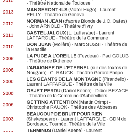
2015
- Théâtre National de Toulouse
MANGERONT-ILS
(Victor Hugo) - Laurent
2013
PELLY
- Théâtre de Genève
NORMAN JEAN
(d'après Blonde de J.C. Oates)
2012
- John ARNOLD
- Théâtre d'Ivry
CASTELJALOUX
(L. Laffargue) - Laurent
2011
LAFFARGUE
- Théâtre de la Commune
DON JUAN
(Molière) - Marc SUSSI
- Théâtre de
2010
la Bastille
LA PUCE A L'OREILLE
(Feydeau) - Paul GOLUB
2008
- Théâtre de l'Athénée
L'ARAIGNEE DE L'ETERNEL
(sur des textes de
2008
Nougaro) - C. RAUCK
- Théâtre Gérard Philipe
LES GÉANTS DE LA MONTAGNE
(Pirandello) -
2006
Laurent LAFFARGUE
- Théâtre de la Ville
OBJET PERDU
(Daniel Keene) - Didier BEZACE
2006
- Théâtre de la Commune d'Aubervilliers
GETTING ATTENTION
(Martin Crimp) -
2006
Christophe RAUCK
- Théâtre des Abbesses
BEAUCOUP DE BRUIT POUR RIEN
2003
(Shakespeare) - Laurent LAFFARGUE
- CDN de
Bordeaux, Tournée, Théâtre de la Ville
TERMINUS
(Daniel Keene) - Laurent