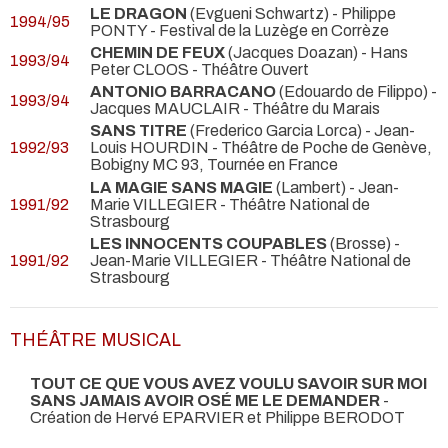
LE DRAGON
(Evgueni Schwartz) - Philippe
1994/95
PONTY
- Festival de la Luzège en Corrèze
CHEMIN DE FEUX
(Jacques Doazan) - Hans
1993/94
Peter CLOOS
- Théâtre Ouvert
ANTONIO BARRACANO
(Edouardo de Filippo) -
1993/94
Jacques MAUCLAIR
- Théâtre du Marais
SANS TITRE
(Frederico Garcia Lorca) - Jean-
1992/93
Louis HOURDIN
- Théâtre de Poche de Genève,
Bobigny MC 93, Tournée en France
LA MAGIE SANS MAGIE
(Lambert) - Jean-
1991/92
Marie VILLEGIER
- Théâtre National de
Strasbourg
LES INNOCENTS COUPABLES
(Brosse) -
1991/92
Jean-Marie VILLEGIER
- Théâtre National de
Strasbourg
THÉÂTRE MUSICAL
TOUT CE QUE VOUS AVEZ VOULU SAVOIR SUR MOI
SANS JAMAIS AVOIR OSÉ ME LE DEMANDER
-
Création de Hervé EPARVIER et Philippe BERODOT