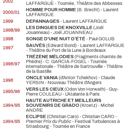
2002
LAFFARGUE
- Tournée, Théâtre des Abbesses
HOMME POUR HOMME
(B. Brecht) - Laurent
2000/01
LAFFARGUE
1999
DEPANNAGES
- Laurent LAFFARGUE
LES DINGUES DE KNOXVILLE
(Joël
1998/99
Jouanneau) - Joël JOUANNEAU
1998
SONGE D'UNE NUIT D'ÉTÉ
- Paul GOLUB
SAUVÉS
(Edward Bond) - Laurent LAFFARGUE
1997
- Théâtre du Port de la Lune à Bordeaux
TRÉZÈNE MÉLODIES
(Fragments chantés de
Phèdre) - C. GARCIA-FOGEL
- Tournée
1996/97
internationale - Théâtre de Sartrouville - Théâtre
de la Bastille
ONCLE VANIA
(d'Anton Tchekhov) - Claude
1996
YERSIN
- Nouveau Théâtre d'Angers
VERS LES CIEUX
(Odon Von Horwath) - Guy-
1995/96
Pierre COULEAU
- L'Atalante à Paris
HAUTE AUTRICHE ET MEILLEURS
1994/95
SOUVENIRS DE GRADO
(Kroetz) - Michel
ANDRE
ECLIPSE
(Christian Caro) - Christian CARO -
1994/95
Premier Prix du Public
- Festival Turbulences à
Strasbourg - Tournée en France