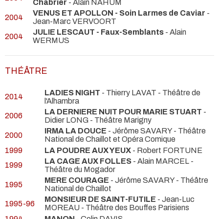
Chabrier
- Alain NAHUM
VENUS ET APOLLON - Soin Larmes de Caviar
-
2004
Jean-Marc VERVOORT
JULIE LESCAUT - Faux-Semblants
- Alain
2004
WERMUS
THÉÂTRE
LADIES NIGHT
- Thierry LAVAT
- Théâtre de
2014
l'Alhambra
LA DERNIERE NUIT POUR MARIE STUART
-
2006
Didier LONG
- Théâtre Marigny
IRMA LA DOUCE
- Jérôme SAVARY
- Théâtre
2000
National de Chaillot et Opéra Comique
1999
LA POUDRE AUX YEUX
- Robert FORTUNE
LA CAGE AUX FOLLES
- Alain MARCEL
-
1999
Théâtre du Mogador
MERE COURAGE
- Jérôme SAVARY
- Théâtre
1995
National de Chaillot
MONSIEUR DE SAINT-FUTILE
- Jean-Luc
1995-96
MOREAU
- Théâtre des Bouffes Parisiens
1994
MANON
- Colin DAVIS