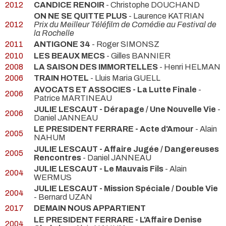
2012
CANDICE RENOIR
- Christophe DOUCHAND
ON NE SE QUITTE PLUS
- Laurence KATRIAN
2012
Prix du Meilleur Téléfilm de Comédie au Festival de
la Rochelle
2011
ANTIGONE 34
- Roger SIMONSZ
2010
LES BEAUX MECS
- Gilles BANNIER
2008
LA SAISON DES IMMORTELLES
- Henri HELMAN
2006
TRAIN HOTEL
- Lluis Maria GUELL
AVOCATS ET ASSOCIES - La Lutte Finale
-
2006
Patrice MARTINEAU
JULIE LESCAUT - Dérapage / Une Nouvelle Vie
-
2006
Daniel JANNEAU
LE PRESIDENT FERRARE - Acte d'Amour
- Alain
2005
NAHUM
JULIE LESCAUT - Affaire Jugée / Dangereuses
2005
Rencontres
- Daniel JANNEAU
JULIE LESCAUT - Le Mauvais Fils
- Alain
2004
WERMUS
JULIE LESCAUT - Mission Spéciale / Double Vie
2004
- Bernard UZAN
2017
DEMAIN NOUS APPARTIENT
LE PRESIDENT FERRARE - L'Affaire Denise
2004