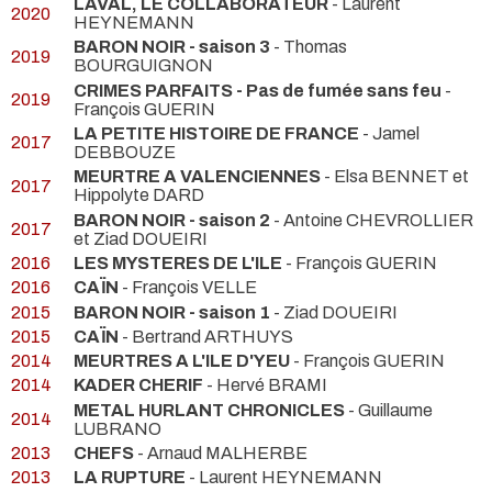
LAVAL, LE COLLABORATEUR
- Laurent
2020
HEYNEMANN
BARON NOIR - saison 3
- Thomas
2019
BOURGUIGNON
CRIMES PARFAITS - Pas de fumée sans feu
-
2019
François GUERIN
LA PETITE HISTOIRE DE FRANCE
- Jamel
2017
DEBBOUZE
MEURTRE A VALENCIENNES
- Elsa BENNET et
2017
Hippolyte DARD
BARON NOIR - saison 2
- Antoine CHEVROLLIER
2017
et Ziad DOUEIRI
2016
LES MYSTERES DE L'ILE
- François GUERIN
2016
CAÏN
- François VELLE
2015
BARON NOIR - saison 1
- Ziad DOUEIRI
2015
CAÏN
- Bertrand ARTHUYS
2014
MEURTRES A L'ILE D'YEU
- François GUERIN
2014
KADER CHERIF
- Hervé BRAMI
METAL HURLANT CHRONICLES
- Guillaume
2014
LUBRANO
2013
CHEFS
- Arnaud MALHERBE
2013
LA RUPTURE
- Laurent HEYNEMANN