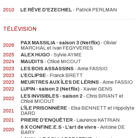
2010
LE RÊVE D'EZECHIEL
- Patrick PERLMAN
TÉLÉVISION
PAX MASSILIA - saison 3 (Netflix)
- Olivier
2026
MARCHAL et Ivan FEGYVERES
2025
ALEX HUGO
- Sylvie AYME
2024
MAUDITS
- Chloé MICOUT
2023
LES BOIS ASSASSINS
- Anne FASSIO
2023
L'ECLIPSE
- Franck BRETT
2023
MEURTRES AUX ÎLES DE LÉRINS
- Anne FASSIO
2022
LUPIN - saison 2 (Netflix)
- Xavier GENS
LES INVISIBLES - saison 2
- Chris BRIANT et
2022
Chloé MICOUT
L'ÎLE PRISONNIÈRE
- Elsa BENNETT et Hippolyte
2021
DARD
2021
PRIERE D’ENQUÊTER
- Laurence KATRIAN
6 X CONFINE.E.S - L'art de vivre
- Antoine DE
2020
BARY